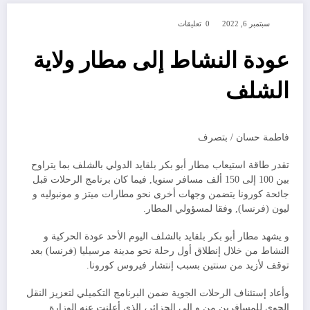
سبتمبر 6, 2022
0 تعليقات
عودة النشاط إلى مطار ولاية
الشلف
فاطمة حسان / بتصرف
تقدر طاقة استيعاب مطار أبو بكر بلقايد الدولي بالشلف بما يتراوح
بين 100 إلى 150 ألف مسافر سنويا, فيما كان برنامج الرحلات قبل
جائحة كورونا يتضمن وجهات أخرى نحو مطارات ميتز و مونبوليه و
ليون (فرنسا), وفقا لمسؤولي المطار.
و يشهد مطار أبو بكر بلقايد بالشلف اليوم الأحد عودة الحركية و
النشاط من خلال إنطلاق أول رحلة نحو مدينة مرسيليا (فرنسا) بعد
توقف لأزيد من سنتين بسبب إنتشار فيروس كورونا.
وأعاد إستئناف الرحلات الجوية ضمن البرنامج التكميلي لتعزيز النقل
الجوي للمسافرين من و إلى الجزائر، الذي أعلنت عنه الوزارة