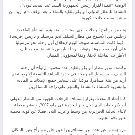
الوصية “تنفيذا لقرار رئيس الجمهورية السيد عبد المجيد تبون” ،
النشاط للمطار الدولي أبو بكر بلقايد بالشلف، بعد توقف دام أزيد من
سنتين بسبب جائحة كورونا.
وتضمن برنامج الرحلات الذي إستفادت منه هذه المنشأة القاعدية
رحلتين في الأسبوع من مطار الشلف نحو مرسيليا و باريس (فرنسا)
, فيما كانت المناسبة صبيحة اليوم لإنطلاق أول رحلة نحو مرسيليا
على أن يضبط موعد وتوقيت رحلة باريس بالتنسيق مع مختلف
الأطراف الفاعلة لاحقا, وفقا لمسؤولي المطار.
وكشف مدير مطار أبو بكر بلقايد, عدة محمود, ل/وأج أن رحلة
الشلف – مرسيليا, المبرمجة في حدود الساعة التاسعة إلا ربع, تضم
أزيد من مئة مسافرا, مؤكدا على تسخير جميع الإمكانيات المادية
والبشرية لاستئناف النشاط والسهر على راحة المسافرين.
كما أشاد المتحدث بقرار إستئناف الرحلات الجوية من المطار الدولي
أبو بكر بلقايد الذي دخل حيز الخدمة في مايو 2007, و يعتبر محطة
لأبناء الجالية الجزائرية من وسط و غرب البلاد, فضلا عن كونه محطة
عبور نحو الجنوب.
من جهتهم, عبر عدد من المسافرين الذين حاورتهم وأج بعين المكان