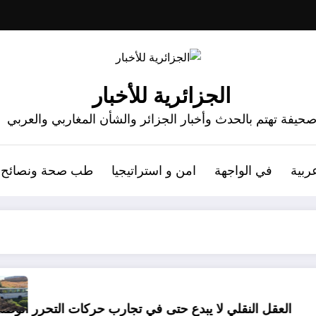
الجزائرية للأخبار
حيفة تهتم بالحدث وأخبار الجزائر والشأن المغاربي والعربي
ربية
في الواجهة
امن و استراتيجيا
طب صحة ونصائح
06 وفيات و إصابة 25 جريح في حادث مرور بقسنطينة
يبدع حتى في تجارب حركات التحرر الوطني