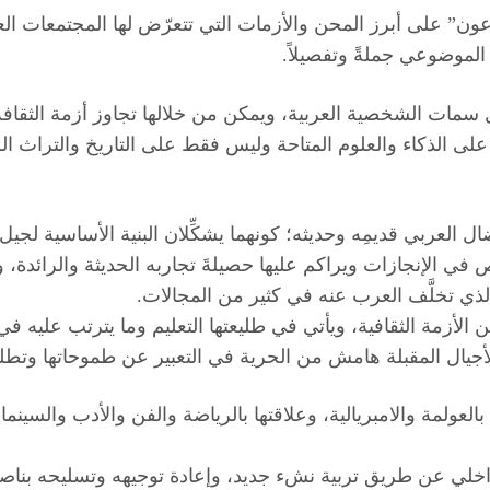
عون” على أبرز المحن والأزمات التي تتعرّض لها المجتمعات ا
 الموضوعي جملةً وتفصيلاً.
ل سمات الشخصية العربية، ويمكن من خلالها تجاوز أزمة الثقافة
لى الذكاء والعلوم المتاحة وليس فقط على التاريخ والتراث الل
نضال العربي قديمِه وحديثه؛ كونهما يشكِّلان البنية الأساسية ل
في الإنجازات ويراكم عليها حصيلةَ تجاربه الحديثة والرائدة، و
الذي تخلَّف العرب عنه في كثير من المجالات.
لأزمة الثقافية، ويأتي في طليعتها التعليم وما يترتب عليه في
جيال المقبلة هامش من الحرية في التعبير عن طموحاتها وتطلعا
بالعولمة والامبريالية، وعلاقتها بالرياضة والفن والأدب والسي
داخلي عن طريق تربية نشء جديد، وإعادة توجيهه وتسليحه بناصية