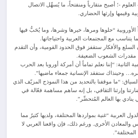
وم -؛ أصبح متقارباً ومنفتحاً، ما يُسهِّل الاتصال
ة وقيمها وإرثها الحضاري.
روبية “حلوها ومرها، خيرها وشرها، وما يُحَبُّ فيها
ما يتناسب مع المجتمعات العربية واحتياجاتها.
ن السلع والأفكار ستقفز فوق الحدود القومية، وأن التقدم
لى مقدرات الشعوب الضعيفة.
ثانية: “إننا نعلم تماماً أن أمركة أوروبا بعد الحرب
ره… وحينذاك ستفقد الإنسانية جمعاء ماضيها”.
سياق: “ما موقفنا بالتحديد من هذا النموذج المزيّف الذي
رتنا وإرثنا الثقافي، بل إنه ساهم مساهمة فعّالة في
ادي بها العالم المُتحضِّر”.
دول العربية “غنية بمواردها المختلفة، ولديها كثيرٌ مما
 والمعادن الأخرى. ورغم ذلك، فإن واقعنا العربي لا
المختلفة”.