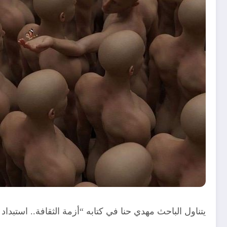
يتناول الباحث مهدي حنا في كتابه “أزمة الثقافة.. استبداد