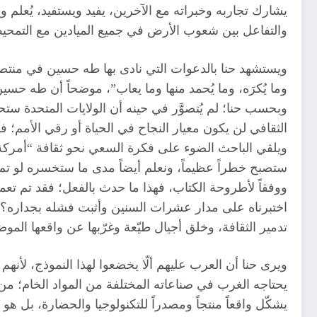
يشارك تجاربه وخبراته مع الآخرين، يفيد ويستفيد، يُعلم ويت
والتفاعل بين شعوب الأرض في جميع الميادين مع التمحيص و
ويستشهد حنا بالدعوات التي نادى بها طه حسين في منتصف ا
وما يُكرَه، وما يُحمد منها وما يعاب”، موضحاً أن طه حسين 
وبحسب حنا؛ لم يُتصوَّر في حينه أن الولايات المتحدة ستح
الثقافي لن يكون معيار النجاح في الحياة أو رقي الأمم؛
ويلقي الباحث الضوء على فكرة السعي نحو ثقافة “أمركة العا
ستصبح خطراً عظيماً، ونعلم أيضاً مدى ما ستخسره لو تم 
ووفقاً لأطروحة الكتاب، فهذا ما حدث بالفعل؛ فقد تم تعمي
اختبرناه على مدار عشرات السنين وأثبت فشله بجداره؟ فنح
تدمير الثقافة، وخلق أجيال طيّعة وغرّبها عن واقعها الموضو
ويرى حنا أن العرب عليهم ألّا يخضعوا لهذا النموذج، لأنهم ي
يحتاجه الغرب في صناعاته المختلفة من المواد الخام؛ من 
يشكّل واقعاً منتجاً ومصدراً للتكنولوجيا والحضارة، بل 