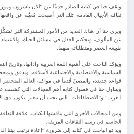
ويقف حنا في كتابه الصادر حديثًا عن “الآن ناشرون وموز
ثقافة الأجيال القادمة، تلك التي أصبحت مُغيَّبة عن واقعها
ويرى حنا أن هناك العديد من الأمور المشتركة التي تشكِّ
عن المألوف، وتحكيم العقل في مسائل الحياة، والاعتماد ع
طبيعة العصر ومتطلباته منهما.
ويؤكد الباحث على أهمية اللغة العربية وآدابها، وتاريخ ال
السياسية والاقتصادية والاجتماعية لأسلافه، ويدقق ويمحص 
قواعد جديدة، والمضيّ قُدماً في مواكبة العالم المتحضر 
ويتناول حنا في فصول كتابه أهم المجالات التي كشفت عن ا
للغرب” و”الاصطفافات” التي يجب أن تتغير ليكون لدى الأ
ومن المجالات الأخرى التي يناقشها الكتاب: علاقة الثقافة 
الحاسم في رسم الثقافات المزيفة.
ويدعو الباحث في كتابه إلى ضرورة “إعادة ترتيب بيتنا ال