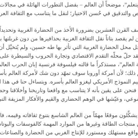
علم”، موضحاً أن العالم – بفضل التطورات الهائلة في مجالات العل
التدقيق في حُسن الاختيار؛ لنقل ما يتناسب مع الثقافة العربي
لقرن العشرين بضرورة الأخذ من الحضارة الغربية وتحديداً الأو
لم يقصد بتاتاً نقل الثقافة الغربية بحذافيرها من دون غربلتها ب
ل محل الحضارة الغربية التي تأثر بها طه حسين، ولم يُتخيَّل أ
 فقد حلّ محلّه التقدم الاقتصادي وتجارة الحروب والسيطرة ع
لم”، مستذكراً ما قالته فيلسوفة فرنسية إبان الحرب العالمية ال
ذلك؛ لأن أمركة أوروبا سوف تمهّد دون شك لأمركة العالم بأس
م النموذج الأمريكي ليغزو العالم بأسره. ويتساءل حنا في هذا ال
ن على يقين بأنه لا يتناسب مع واقعنا وتاريخنا وأخلاقنا وحضا
عي، وعيّشها في الوهم الحضاري والقيم والأفكار المزيفة التي ين
شكِّلون موقعًا مهمّاً من العالم الشاسع بتنوع ثقافاته وقيمه، فال
منتجات الطاقة وغيرها من الموارد المهمة كالفوسفات والبوتاس
هو واقع مستهلك ومستورد للإنتاج الغربي من الحضارة والصناعات 