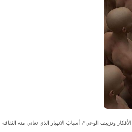
 الأفكار وتزييف الوعي”، أسبابَ الانهيار الذي تعاني منه الثقا