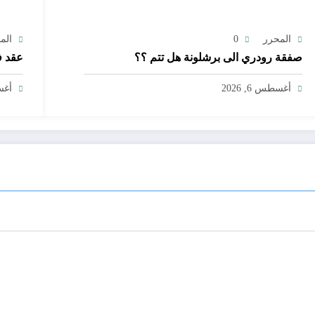
المحرر
0
الم
صفقة رودري الى برشلونة هل تتم ؟؟
عقد ف
أغسطس 6, 2026
أغسط