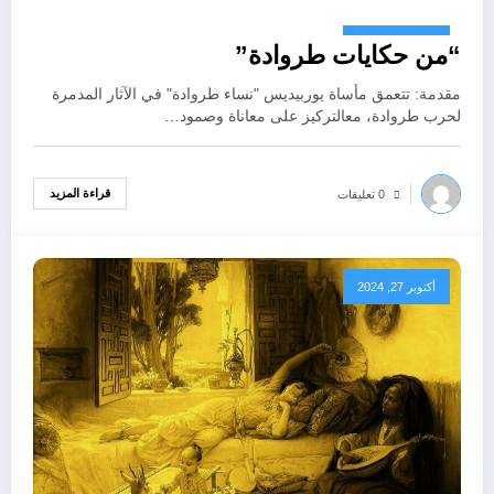
أكتوبر 28, 2024
“من حكايات طروادة”
مقدمة: تتعمق مأساة يوربيديس "نساء طروادة" في الآثار المدمرة
لحرب طروادة، معالتركيز على معاناة وصمود…
قراءة المزيد
0 تعليقات
أكتوبر 27, 2024