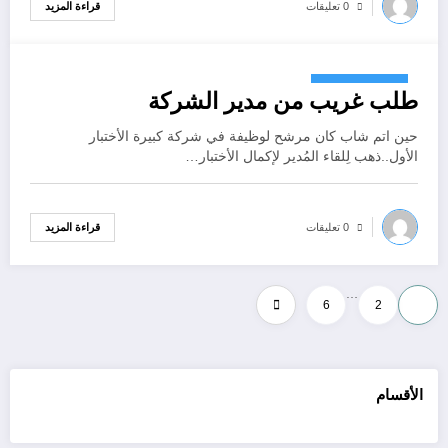
قراءة المزيد
0 تعليقات
أكتوبر 24, 2024
طلب غريب من مدير الشركة
حين اتم شاب كان مرشح لوظيفة في شركة كبيرة اﻷختبار
اﻷول..ذهب لِلقاء المُدير ﻹكمال اﻷختبار…
قراءة المزيد
0 تعليقات
…
Posts
6
2
1
pagination
الأقسام