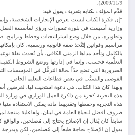
2009/11/9).
قدَّم المؤلف لكتابه بتعريف يقول فيه:
“إن فكرة الكتاب ليست لعرض الإنجازات الشخصية، وإنم
وزارية أسهمت في بلورة تصورات ورؤى لمأسسة العمل ال
وتطويره، من خلال وضع استراتيجيات وخطط وبرامج، 
مراسيم وقوانين لِتَتَّخذ صفة قانونية ورسمية، كان بإمكانها لو قُ
بالكامل وتأخذ مداها الزمني الكافي، بأن تُحدث نقلة نوعي
التعلُّمية فحسب، وإنما في إدارتها ووضع الشروط الكفيلة 
الضرورية التي تضع حدّاً لحالة الترهُّل في المؤسسات الت
الفوضى والتسيُّب في بعض قطاعات التعليم الخاص.
ولهذا كان هذا الكتاب. هي دعوة استجيب لها، لغرضين أسا
هذه التجربة كجزء من ذاكرة العمل الوزاري في وزارة التر
هذه التجربة وحفظها وتقديهما مادة يمكن الاستفادة منها 
ظروف أفضل للحياة العامة في لبنان، ولفاعلية منتجة لم
سابقاً كان يُقال إن الإصلاح يحتاج إلى مُصلحين، والواقع 
يقول إن الإصلاح بحاجة طبعاً إلى مُصلحين، لكن وبدرجة 