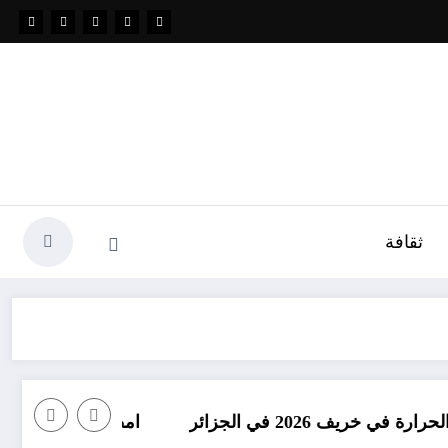
ثقافة
امطار بكميات كبيرة جدا متوقعة ف