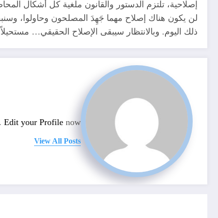
إصلاحية، تلتزم الدستور والقانون ملغية كل أشكال المح
لن يكون هناك إصلاح مهما جَهِدَ المصلحون وحاولوا، وسنب
ذلك اليوم. وبالانتظار سيبقى الإصلاح الحقيقي… مستحيلاً”
n.
Edit your Profile
now.
View All Posts