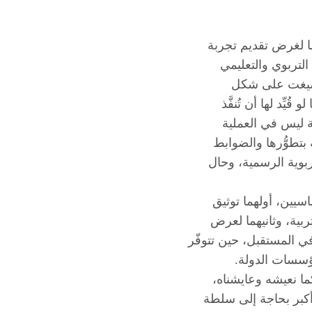
ا لغرض تقديم تجربة
تربوي والتعليمي
صيغت على شكل
يِّد لها أن تُنفَّذ
ة ليس في العملية
بتطوُّرها والضوابط
ربوية الرسمية، وحال
سيين، أولهما توثيق
بية، وثانيهما لعرض
في المستقبل، حين تتوفّر
ؤسسات الدولة.
كما نعيشه وعايشناه،
أكبر بحاجة إلى سلطة