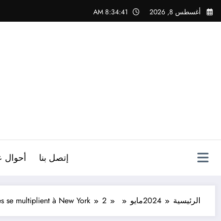
لتجاوز
أغسطس 8, 2026
8:34:42 AM
لى
لمحتوى
ص
إتصل بنا
أحوال ع
الرئيسية
2024
مايو
2
es se multiplient à New York