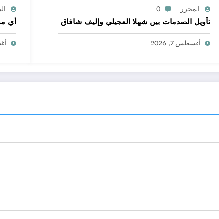
المحرر
0
ال
تأويل الصدمات بين شهلا العجيلي وإليف شافاق
أي مج
أغسطس 7, 2026
أغسط