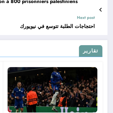
on à 800 prisonniers palestiniens
Next post
احتجاجات الطلبة تتوسع في نيويورك
تقارير