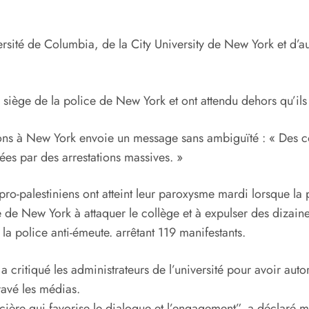
versité de Columbia, de la City University de New York et d’au
siège de la police de New York et ont attendu dehors qu’ils 
ons à New York envoie un message sans ambiguïté : « Des coll
ées par des arrestations massives. »
o-palestiniens ont atteint leur paroxysme mardi lorsque la
lle de New York à attaquer le collège et à expulser des dizai
 la police anti-émeute. arrêtant 119 manifestants.
a critiqué les administrateurs de l’université pour avoir auto
ravé les médias.
cière qui favorise le dialogue et l’engagement”, a déclaré 