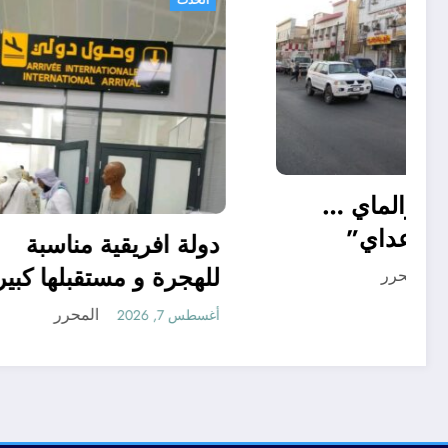
“منريد الخبز والماي …
بس سالم ابو عداي”
دولة افر
للهجرة و
المحرر
أغسطس 7, 2026
أغسطس 7, 2026