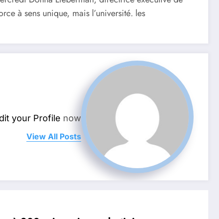
ce à sens unique, mais l’université. les
dit your Profile
now.
View All Posts