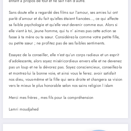
enfant à propos de tout et ne sait rien d’autre.
Sans doute elle a regardé des films sur l’amour, ses amies lui ont
parlé d’amour et du fait qu’elles étaient fiancées…, ce qui affecte
sa faible psychologie et qu’elle veut devenir comme eux. Alors si
elle vient à toi, jeune homme, qui tu n’ aimes pas cette action se
fasse à ta mère ou ta sœur. Considérez-la comme votre petite fille,
ou petite sœur ; ne profitez pas de ses faibles sentiments.
Essayez de la conseiller, elle n’est qu’un corps radieux et un esprit
d’adolescente, alors soyez miséricordieux envers elle et ne devenez
pas un loup et ne la dévorez pas. Soyez consciencieux, conseillez-la
et montrez-lui la bonne voie, et ainsi vous le ferez. avoir satisfait
nos dieu, vous-même et la fille qui sera droite et changera sa vision
vers le mieux le plus honorable selon nos sains religion l islam
Merci mes frères , mes fils pour la compréhension
Lamri moudjahed