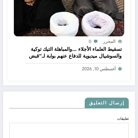
المحرر
0
تسقيط العلماء الأجلاء …والمباهلة التيك توكية
والسوشيال ميديوية للدفاع عنهم بوابة لـ”قبض
العلم”ونافذته !!
أغسطس 10, 2026
إرسال التعليق
تعليقات