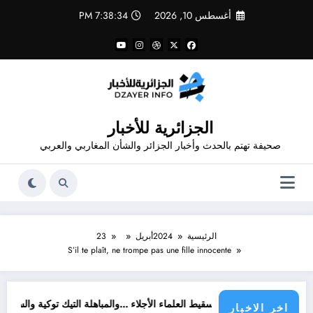
لتجاوز
أغسطس 10, 2026
7:38:34 PM
لى
لمحتوى
الجزائرية للأخبار
صحيفة تهتم بالحدث وأخبار الجزائر والشأن المغاربي والعربي
الرئيسية
2024
أبريل
23
S’il te plaît, ne trompe pas une fille innocente
تسقيط العلماء الأجلاء …والمباهلة التيك توكية والسوشيال ميديوية للدف
اخر الاخبار