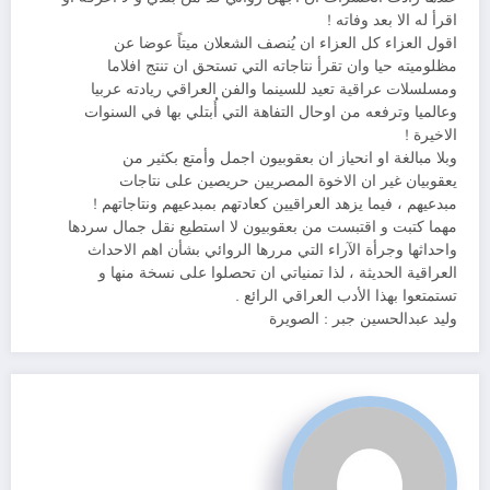
اقرأ له الا بعد وفاته !
اقول العزاء كل العزاء ان يُنصف الشعلان ميتاً عوضا عن
مظلوميته حيا وان تقرأ نتاجاته التي تستحق ان تنتج افلاما
ومسلسلات عراقية تعيد للسينما والفن العراقي ريادته عربيا
وعالميا وترفعه من اوحال التفاهة التي أُبتلي بها في السنوات
الاخيرة !
وبلا مبالغة او انحياز ان بعقوبيون اجمل وأمتع بكثير من
يعقوبيان غير ان الاخوة المصريين حريصين على نتاجات
مبدعيهم ، فيما يزهد العراقيين كعادتهم بمبدعيهم ونتاجاتهم !
مهما كتبت و اقتبست من بعقوبيون لا استطيع نقل جمال سردها
واحداثها وجرأة الآراء التي مررها الروائي بشأن اهم الاحداث
العراقية الحديثة ، لذا تمنياتي ان تحصلوا على نسخة منها و
تستمتعوا بهذا الأدب العراقي الرائع .
وليد عبدالحسين جبر : الصويرة