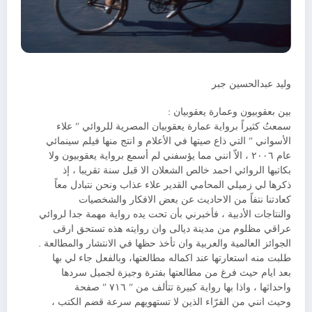
وليد عبدالحسين جبر
بين بعقوبيون وعمارة يعقوبيان :
سمعتُ كثيراً برواية عمارة يعقوبيان المصرية للروائي ” علاء
الأسواني ” التي ذاع صيتها في الأعلام و انتج منها فيلم سينمائي
عام ٢٠٠٦ ، الاّ انني مما يؤسفني لم أسمع برواية يعقوبيون ولا
بكاتبها الروائي احمد خالص الشعلان الا قبل سنة تقريبا ، إذ
ذكرها لي زميلي المحامي القدير علاء عذاب ونحن نتبادل معاً
كعادتنا نتفاً من الاحاديث عن بعض الافكار والشخصيات
والنتاجات الأدبية ، فأخبرني بأن تحت يده رواية مهمة جدا لروائي
عراقي مظلوم من مدينة ديالى وان روايته هذه تستحق ارقى
الجوائز العالمية والعربية وان تأخذ حظها في الانتشار والمطالعة .
طلبت منه استعارتها عند اكماله مطالعتها، وبالفعل جاء لي بها
بعد ايام حيث فرغ من مطالعتها بفترة وجيزة لجميل سردها
واحداثها ، واذا بها رواية كبيرة تتألف من ” ٧١٦ ” صفحة
وحيث انني من القرّاء الذين لا تستهويهم سرعة قضم الكتب ،