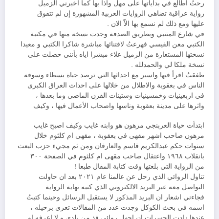
رحتُ اطالع في بداياتها على مهل واذا بها كما اخبرني الزميل
رواية عراقية تضاهي الروايات العربية المشهورة إن لم تتفوق
عليها ومع ذلك لم نسمع بها الاّ الان .
في شارع المتنبي وبطريق الصدفة وجدت نسخة منها في مكتبة
الكتبي معن القيسي فهرعتُ لاقتنائها مباشرة شاكرا الكتبي و معيدا
نسختها المستعارة من الزميل علاء مبشرا اياه بأنني حصلت على
نسخة ملكا لي والحمدلله .
طفقتُ اقرأ فيها واسير مع احداثها التي ترصد حياة بسطاء وسوقة
الناس في بعقوبة والاطلال من خلالها على احداث العراق الكبرى
في اربعينيات وخمسينيات وستينات القرن الماضي وما بعدها ،
واثرها على مدينة بعقوبة وناسها واصحاب الأعمال فيها ، وكيف
ابتدأت حياة العربنجي مرهون هو وابنه غايب وكيف اصبح غايب
مرهون صاحب اشهر مقهى في بعقوبة ، مقهى ام كلثوم خلال
سنوات حكم عبدالكريم قاسم والعارفان ومن ثم مجيء حزب البعث
بانقلاب ١٩٦٨ واعتقال صاحب مقهى ام كلثوم في الصفحة ٣٠٠
من الرواية التي بلغتها وقت كتابة المقال طبعا !
تناول الروائي الذي رحل عن عالمنا عام ٢٠٢١ بعد ان حاولت
التواصل معه عبر البريد الالكتروني الذي كتبه نهاية الرواية
فجاءني اشعار ان البريد المذكور لا يستقبل الرسائل وحينما كتبتُ
اسمه في بحث الكوكل وجدت عدد من المقالات تعزي برحيله ،
عندها زادت الحسرات ان اجهل روائي فذ من بلدي و لا اعرفه او