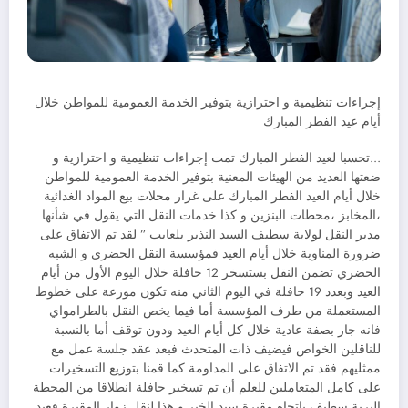
إجراءات تنظيمية و احترازية بتوفير الخدمة العمومية للمواطن خلال
أيام عيد الفطر المبارك
…تحسبا لعيد الفطر المبارك تمت إجراءات تنظيمية و احترازية و
ضعتها العديد من الهيئات المعنية بتوفير الخدمة العمومية للمواطن
خلال أيام العيد الفطر المبارك على غرار محلات بيع المواد الغدائية
،المخابز ،محطات البنزين و كذا خدمات النقل التي يقول في شأنها
مدير النقل لولاية سطيف السيد النذير بلعايب ” لقد تم الاتفاق على
ضرورة المناوبة خلال أيام العيد فمؤسسة النقل الحضري و الشبه
الحضري تضمن النقل بستسخر 12 حافلة خلال اليوم الأول من أيام
العيد وبعدد 19 حافلة في اليوم الثاني منه تكون موزعة على خطوط
المستعملة من طرف المؤسسة أما فيما يخص النقل بالطرامواي
فانه جار بصفة عادية خلال كل أيام العيد ودون توقف أما بالنسبة
للناقلين الخواص فيضيف ذات المتحدث فبعد عقد جلسة عمل مع
ممثليهم فقد تم الاتفاق على المداومة كما قمنا بتوزيع التسخيرات
على كامل المتعاملين للعلم أن تم تسخير حافلة انطلاقا من المحطة
البرية سطيف باتجاه مقبرة سيد الخير و هذا لنقل زوار المقبرة فعيد