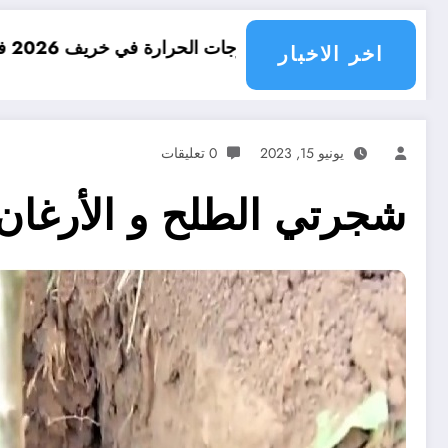
رة في خريف 2026 في الجزائر
امطار بكميات ك
اخر الاخبار
يونيو 15, 2023
0 تعليقات
شجرتي الطلح و الأرغان 