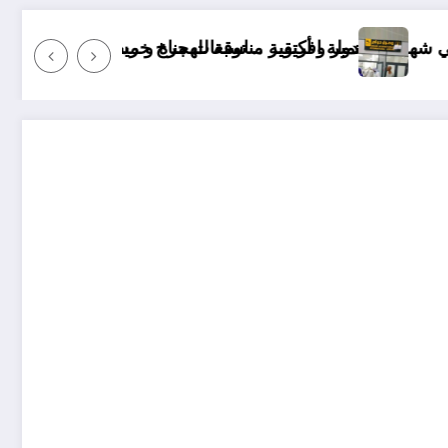
اخ خريف 2026 الجزائر
سبة للهجرة و مستقبلها كبير
“منريد الخبز والماي … 