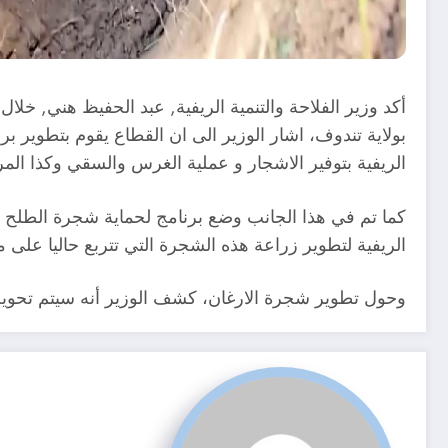
أكد وزير الفلاحة والتنمية الريفية, عبد الحفيظ هني,
الريفية بتوفير الاشجار و عملية الغرس والسقي وكذا المرا
كما تم في هذا الجانب وضع برنامج لحماية شجرة الطلح
الريفية لتطوير زراعة هذه الشجرة التي تتربع حاليا على مساحة 2 مليون و600 ألف هكتار, عبر 6 ولايات (اليزي، تمنراست، تندوف، بشار، غ
وحول تطوير شجرة الارغان، كشف الوزير أنه سيتم تحويل 