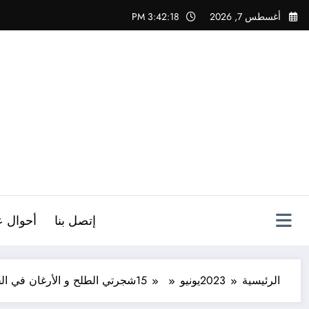
لتجاوز
أغسطس 7, 2026
3:42:20 PM
لى
لمحتوى
ص
إتصل بنا
أحوال ع
الرئيسية
2023
يونيو
15
شجرتي الطلح و الأرغان في الج