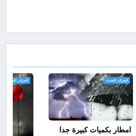
الجزائر الحدث
امطار بكميات كبيرة