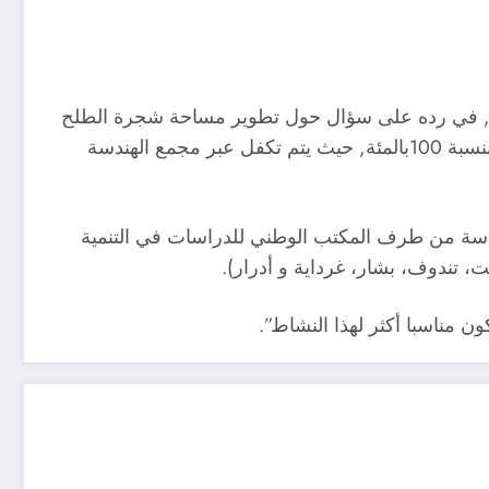
أمة, في رده على سؤال حول تطوير مساحة شجرة الطلح
بولاية تندوف، اشار الوزير الى ان القطاع يقوم بتطوير برنامج لزراعة الأشجار المقاومة والمثمرة يتم فيه دعم الفلاحين بنسبة 100بالمئة, حيث يتم تكفل عبر مجمع الهندسة
راسة من طرف المكتب الوطني للدراسات في التنمية
 مناسبا أكثر لهذا النشاط”.