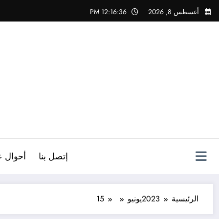
لتجاوز
أغسطس 8, 2026
12:16:37 PM
لى
لمحتوى
ص
إتصل بنا
أحوال ع
الرئيسية
2023
يونيو
15