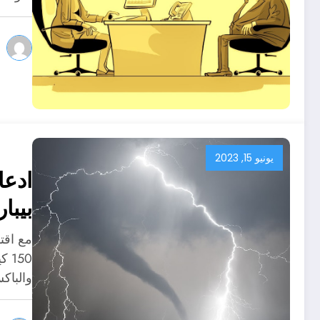
يونيو 15, 2023
ادعا
بيبا
مع اقت
150
والباك