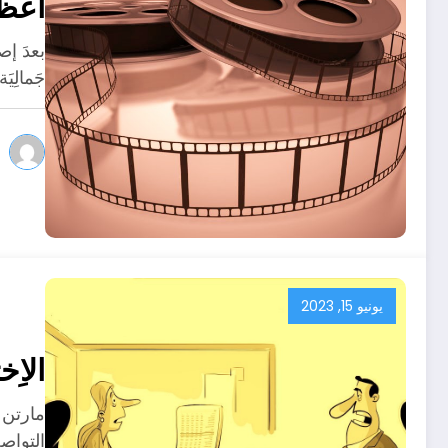
أعظم
جَمالِيَ
يونيو 15, 2023
الاِخ
مارتن 
التواص