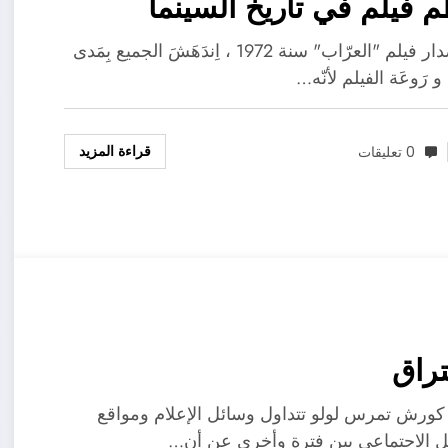
 فيلم في تاريخ السينما
بعدَ إصدار فيلم "العرّاب" سنة 1972 ، اِندَهَشَ الجميع بِمَدى
ة و رَوعَة الفيلم لأنّه…
قراءة المزيد
0 تعليقات
تراق
كورش تمرس لولو تتداول وسائل الإعلام ومواقع
ل الاجتماعي بين فترة وأخرى عن أن…