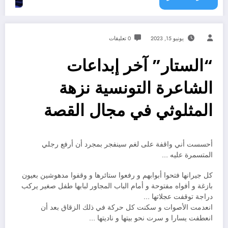
يونيو 15, 2023
0 تعليقات
“الستار” آخر إبداعات
الشاعرة التونسية نزهة
المثلوثي في مجال القصة
أحسست أني واقفة على لغم سينفجر بمجرد أن أرفع رجلي
المتسمرة عليه …
كل جيرانها فتحوا أبوابهم و رفعوا ستائرها و وقفوا مدهوشين بعيون
بازغة و أفواه مفتوحة و أمام الباب المجاور لبابها طفل صغير يركب
دراجة توقفت عجلاتها …
انعدمت الأصوات و سكنت كل حركة في ذلك الزقاق بعد أن
انعطفت يسارا و سرت نحو بيتها و ناديتها …