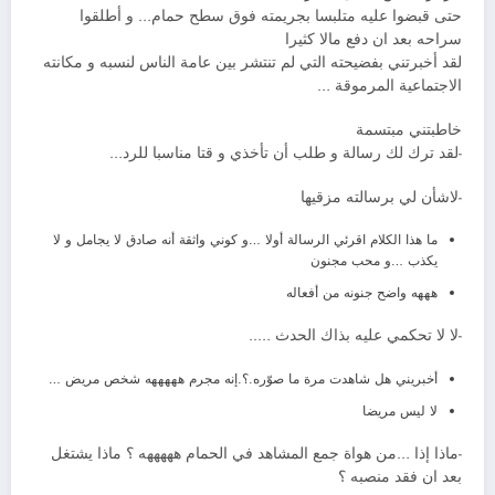
حتى قبضوا عليه متلبسا بجريمته فوق سطح حمام… و أطلقوا
سراحه بعد ان دفع مالا كثيرا
لقد أخبرتني بفضيحته التي لم تنتشر بين عامة الناس لنسبه و مكانته
الاجتماعية المرموقة …
خاطبتني مبتسمة
-لقد ترك لك رسالة و طلب أن تأخذي و قتا مناسبا للرد…
-لاشأن لي برسالته مزقيها
ما هذا الكلام اقرئي الرسالة أولا …و كوني واثقة أنه صادق لا يجامل و لا
يكذب …و محب مجنون
هههه واضح جنونه من أفعاله
-لا لا تحكمي عليه بذاك الحدث …..
أخبريني هل شاهدت مرة ما صوّره.؟.إنه مجرم هههههه شخص مريض …
لا ليس مريضا
-ماذا إذا …من هواة جمع المشاهد في الحمام هههههه ؟ ماذا يشتغل
بعد ان فقد منصبه ؟