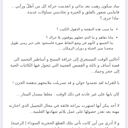
ساد سكون رهيب بعد ندائي و انعدمت حركة كل من أطلّ ورآني …
فانتابني شعور بالقلق و الحيرة و تجاذبتني تساؤلات عديدة .
-ماذا جرى ؟
ما سبب هذه الدهشة و الذهول الكئيب ؟
ماذا دهاهم و ما الذي جعلهم يتوقفون بلا حراك ؟
بدا الجميع و كأنهم في وضع التقاط صورة فاستحوذ على حيز زمني طويل
متحديا سير الحياة و دوران الزمكان …
أحالني الوقت المستغرق إلى خرافة المسخ و أساطير التجميد الى
قصة أساف و نائلة و القصص العجيبة التي تتحول فيها الكائنات الحية
إلى حجر وجماد…
يا للغرابة لقد تجمدوا حولي و قد تسربلت ملامحهم بدهشة الحزن !
كان بابها على غير عادته في ذلك الوقت : مغلقا مسدل الستار …
لا أحد ينكر أنها اشتهرت ببراعة فائقة في مجال التجميل الذي اختارته
مهنة بعد تعذر حصولها على عمل يلائم شهادتها العلمية…
و لا أدري من أين كانت تأتي بتلك القطع الحجرية السوداء ( الرجينة)