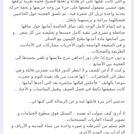
و التي كانت تغليها على نار هادئة و تعدّها فتصبح عجينة طرية ترفعها
بعود خشبي مصقول لتضعها على جزء من وجه حريفتها و بخفة حركة
بجذبة واحدة تزيل كل شعرة فيه ، ثم تلصق العجينة حول الحاجبين
فتشكلهما ببراعة و ترسمهما بإتقان …
و عند إتمام كامل الوجه تلف ساق الجالسة أمامها حول ساقها
ضاغطة و تشرع في تنقية كامل جسدها و تخليصه من كل شعر …و
بين أصابعها مادة أعدتها بطبخ الليمون مع السكر…
و في السقيفة الواسعة تكون الأخريات مشاركات في الأحاديث
الطريفة والضحكات…
و دون حرج إذا حان دور إحداهن تنزع ملابسها و تلقي بجسدها الى
العجينة بين الأصابع….
و كنت لا أذعن للصف و لا انتظر الدور فكانت تغمزني قائلة و هي
تنظر الى الحاضرات…” إنها قدمت من بلاد بعيدة اليوم و حجزت
موعدا بالهاتف ” فأجلس قبالتها مباشرة بعد التي أجدها أمامها…
كانت سقيفتها تكتظ في فصل الصيف وقبيل المناسبات و الأعياد …
حدثتني آخر مرة قابلتها عنه و عن الرسالة التي كتبها لي…
لا أدري كيف سولت له نفسه …التسلل فوق سطوح الحمامات و
تصوير النساء العاريات المستحمات…
فلم تسلم من أشرطته و صوره واحدة من نساء المدينة و الأرياف و
الزائرات من المدن الأخرى