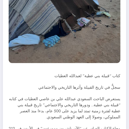
كتاب “قبيلة بني عطية” لعبدالله العطيات
سجلٌّ في تاريخ القبيلة وأثرها التاريخي والاجتماعي
يستعرض الباحث السعودي عبدالله علي بن عاصي العطيات في كتابه
“قبيلة بني عطية.. ودورها التاريخي والاجتماعي” تاريخ قبيلة بني
عطية لفترة زمنية تمتد لما يزيد على 500 عام، بدءا منذ العصر
المملوكي، وصولا إلى العهد الوطني السعودي.
وجاء الكتاب الصادر عن “الآن ناشرون وموزعون” في الأردن في 212