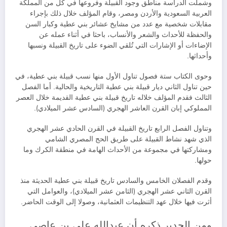
وشملت الدراسة مناطق وجود القبيلة وفروعها في كل من المملكة
العربية السعودية والأردن ومصر، وقام المؤلف خلال ذلك بإجراء
مقابلات شخصية مع عدد من مشايخ عشائر بني عطية وكبار السن
والحفظة للأحداث والشعر والأنساب، باحثا في أثناء عمله عن
الإضاءات أو الإشارات التي تُلقي الضوء على تاريخ القبيلة ونسبها
وأحداثها.
وحوى الكتاب ستة فصول تناول الأول منها نسب قبيلة بني عطية، في
حين تناول الثاني ديار قبيلة بني عطية التاريخية والحالية. أما الفصل
الثالث فقدم المؤلف خلاله تاريخ قبيلة بني عطية القديمة خلال العصر
المملوكي إبان القرن العاشر الهجري (السادس عشر الميلادي).
وتناول الفصل الرابع تاريخ القبيلة في القرن الحادي عشر الهجري
الذي شهد نشاط القبيلة على طريق الحج المصري الشامي
ومشاركتها في مجموعة من الأحداث الهامة في منطقة الكرك وما
حولها.
وقدم الفصلان الخامس والسادس تاريخ قبيلة بني عطية الحديثة منذ
القرن الثاني عشر الهجري (الثامن عشر الميلادي)، والعوامل التي
أثرت فيها خلال عهد التنظيمات العثمانية، وصولا إلى الوقت الحاضر.
ومن الجدير ذكره أن عبدالله علي بن عاصي