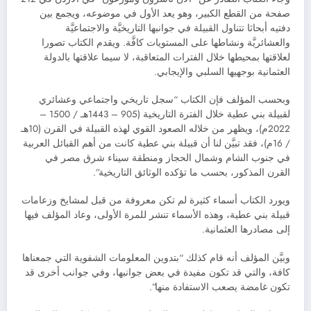
صفحة من القطع الكبير، وهو يعد الأول في موضوعه، ويجمع بين
دفتيه أبحاثا تتناول القبيلة في جوانبها التاريخيَّة والاجتماعيَّة
والعشائريَّة ونشاطها على المستويات كافَّة. ويقدم الكتاب تصورا
لعلاقتها بمحيطها خلال الفترات المتعاقبة، لا سيما علاقتها بالدولة
العثمانية بوجهيها السلبي والإيجابي.
وبحسب المؤلف فإن الكتاب “سجل تاريخي واجتماعي وعشائري
لقبيلة بني عطية خلال الفترة التاريخية (905 – 1443هـ / 1500 –
2022م)، ويظهر من خلاله الصعود القوي لهذه القبيلة في القرن (10هـ
/ 16م)، فقد تبيَّن لنا أن قبيلة بني عطية كانت من أهم القبائل العربية
في جنوب الشام وشمال الحجاز ومنطقة سيناء شرق مصر في
القرن المذكور، بحسب ما تؤكده الوثائق التاريخية”.
ويورد الكتاب أسماء كثيرة لم تكن معروفة من قبل لمشايخ وزعامات
قبيلة بني عطية، وهذه الأسماء تنشر للمرة الأولى، وعاد المؤلف فيها
إلى مصادرها العثمانية.
وبيَّن المؤلف أنه قام كذلك “بتدوين المعلومات الشفوية التي جمعناها
كافة، والتي قد تكون مفيدة في بعض جوانبها، وفي جوانب أخرى قد
تكون غامضة يصعب الاستفادة منها”.