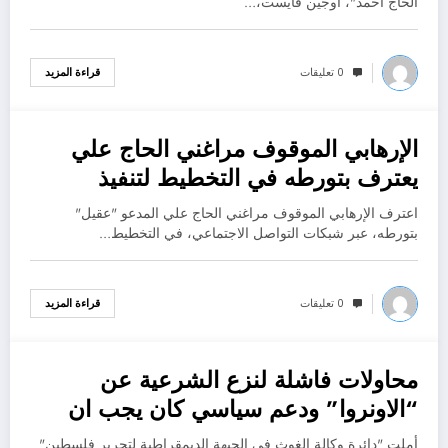
الحاج أحمد"، أوجين فايست،…
0 تعليقات
قراءة المزيد
الإرهابي الموقوف مراغني الحاج علي
يناير 3, 2023
يعترف بتورطه في التخطيط لتنفيذ
عمليات ارهابية في الجزائر
اعترف الإرهابي الموقوف مراغني الحاج علي المدعو "عقيل"
بتورطه، عبر شبكات التواصل الاجتماعي، في التخطيط…
0 تعليقات
قراءة المزيد
محاولات فاشلة لنزع الشرعية عن
يناير 3, 2023
“الاونروا” ودعم سياسي كان يجب ان
يترافق مع
أملت "دائرة وكالة الغوث في الجبهة الديمقراطية لتحرير فلسطين"