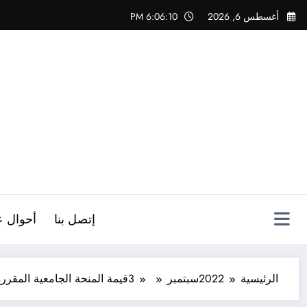
لتجاوز
أغسطس 6, 2026
6:06:11 PM
لى
لمحتوى
ص
إتصل بنا
أحوال ع
الرئيسية
2022
سبتمبر
3
قيمة المنحة الجامعية المقررة