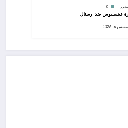
محرر
0
ة فينيسيوس ضد ارسنال
س 6, 2026