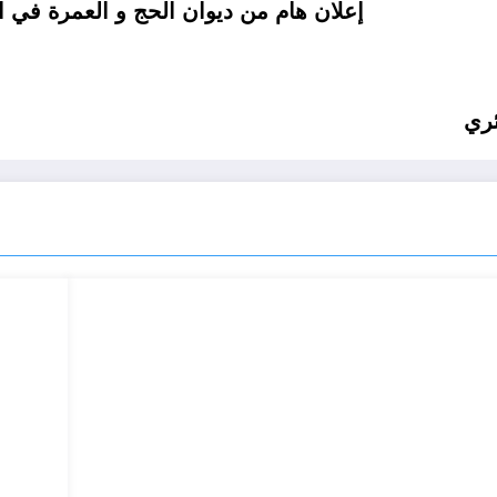
إعلان هام من ديوان الحج و العمرة في الجزائر .. عمرة المولد النبوي الشريف الجزائر