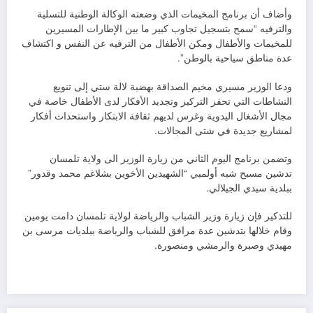
وأضاف أن برنامج المخيمات الذي وضعته الوكالة الوطنية للتسلية
والترفيه “سمح بتسجيل تجاوب كبير ما بين الإطارات المسيرين
للمخيمات والأطفال ومكن الأطفال من الترفيه عن النفس و اكتشاف
عدة مناطق سياحية بالوطن”.
ودعا الوزير مسيري مخيم الصداقة بهضبة لالة ستي إلى تنويع
النشاطات التي تحفز التركيز وتجديد الأفكار لدى الأطفال خاصة في
مجال الأشغال اليدوية وغرس لديهم ثقافة الابتكار واستحداث أفكار
لمشاريع جديدة في شتى المجالات.
وتضمن برنامج اليوم الثاني من زيارة الوزير الى ولاية تلمسان
تدشين مسبح شبه أولمبي “الشهيدين الأخوين بشلاغم محمد وقدور”
ببلدية سيدي الجيلالي.
للتذكير فإن زيارة وزير الشباب والرياضة لولاية تلمسان دامت يومين
وقام خلالها بتدشين عدة مرافق للشباب والرياضة ببلديات مرسى بن
مهيدي وصبرة والرمشي ومنصورة.