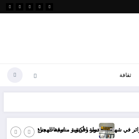
ثقافة
أكتوبر .. توقعات مناخ خريف 2026 الجزائر
دولة افريقية مناسبة للهجرة و مستقبلها كبير
“منري