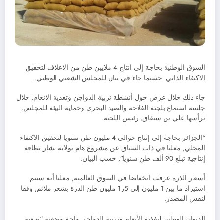
السوق الوطنية بحاجة إلى انتاج 4 ملايين طن من الاعلاف لتحقيق
الاكتفاء الذاتي, حسبما جاء في بيان للمجلس الشعبي الوطني.
جاء ذلك خلال عرض حول أنشطة تربية الدواجن وتغذية الانعام, خلال
جلسة استماع بلجنة الفلاحة والصيد البحري وحماية البيئة للمجلس,
ترأسها علي بن سبقاق, رئيس اللجنة.
“الجزائر بحاجة إلى إنتاج حوالي 4 مليون طن سنويا لتحقيق الاكتفاء
المحلي, معلنا في ذات السياق عن مشروع هام بولاية بشار بطاقة
إنتاجية تبلغ 90 ألف طن سنويا”, حسب البيان.
أسعار الذرة عرفت انخفاضا في السوق العالمية, معلنا أنه سيتم
استيراد ما بين 1 مليون إلى 5ر1 مليون طن الذرة بشعر ملائم, وفقا
لنفس المصدر.
الديوان الوطني لتغذية الأنعام وتربية الدواجن واجه وضعية “صعبة