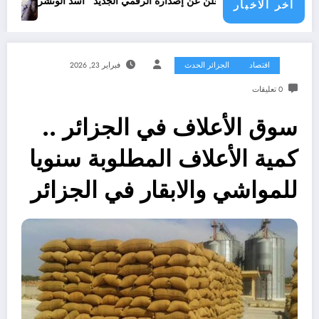
جرائم الاحتلا
دور شاهد يعلن عن إصداره الرقمي الجديد “أسد الونشريس” تخليدا لنضال الشهي
اخر الاخبار
اقتصاد
الجزائر الحدث
فبراير 23, 2026
0 تعليقات
سوق الأعلاف في الجزائر ..
كمية الأعلاف المطلوبة سنويا
للمواشي والابقار في الجزائر