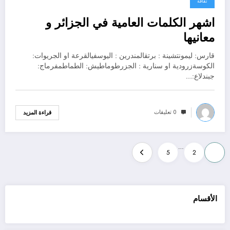
ثقافة
اشهر الكلمات العامية في الجزائر و
معانيها
قارس: ليمونتشينة : برتقالمندرين : اليوسفيالقرعة او الجريوات:
الكوسةزرودية او سنارية : الجزرطوماطيش: الطماطمفرماج:
جبندلاع:…
0 تعليقات
قراءة المزيد
Posts
…
5
2
1
pagination
الأقسام