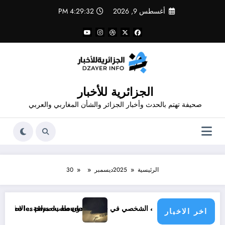
لتجاوز
أغسطس 9, 2026
4:29:33 PM
لى
لمحتوى
الجزائرية للأخبار
صحيفة تهتم بالحدث وأخبار الجزائر والشأن المغاربي والعربي
الرئيسية
2025
ديسمبر
30
لب صداقة .. الاطلاع على محتوى صفحة شخص اغلق ملفه الشخصي في فيسبوك دون طلب صداقة
ophe climatique menace les pays du monde
اخر الاخبار