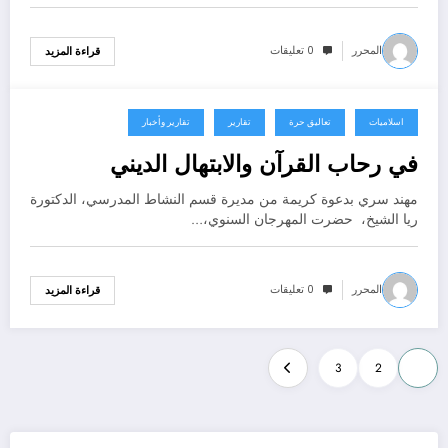
المحرر
0 تعليقات
قراءة المزيد
اسلاميات
تعاليق حرة
تقارير
تقارير وأخبار
ديسمبر 30, 2025
في رحاب القرآن والابتهال الديني
مهند سري بدعوة كريمة من مديرة قسم النشاط المدرسي، الدكتورة
ريا الشيخ، حضرت المهرجان السنوي،…
المحرر
0 تعليقات
قراءة المزيد
Posts
3
2
1
pagination