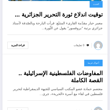
الحدث
توقيت اندلاع ثورة التحرير الجزائرية …
معمر حبار مقدّمة القارىء المتتبّع: قرأت البارحة وبالصّدفة لأستاذ
جزائري برتبة "بروفسور" يقول عن الثّورة…
0 تعليقات
قراءة المزيد
أحوال عربية
ديسمبر 30, 2025
المفاوضات الفلسطينية الإسرائيلية ..
القصة الكاملة
معتصم حمادة عضو المكتب السياسي للجبهة الديمقراطية لتحرير
فلسطين في لقاء مع أسرة «الحرية»، جرى…