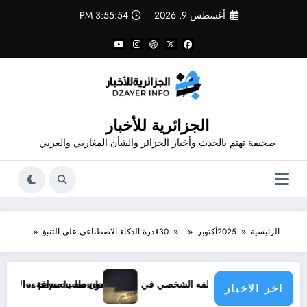
لتجاوز
أغسطس 9, 2026
3:55:54 PM
لى
لمحتوى
الجزائرية للأخبار
صحيفة تهتم بالحدث وأخبار الجزائر والشأن المغاربي والعربي
الرئيسية
2025
أكتوبر
30
قدرة الذكاء الاصطناعي على التنبؤ
سبوك دون طلب صداقة .. الاطلاع على محتوى صفحة شخص اغلق ملفه الشخصي في فيسبوك دون طلب صداقة
limatique menace les pays du monde
اخر الاخبار