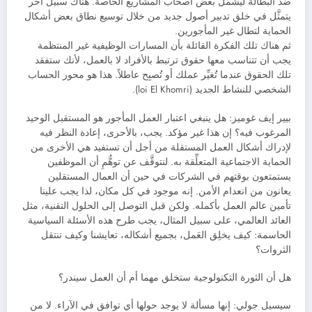
ضد البطالة ليشمل بعض أصحاب المشاريع الخاصة. هناك سبيل آخر
يتمثَّل في خلق تدبير أصول جديد من خلال توسيع نطاق بعض أشكال
الحماية لتطال غير المأجورين.
ثم هناك تلك الفكرة القائلة بأن المسارات الوظيفية غير المنتظمة
يجب أن تتناسب معها حقوق ترتبط بالأفراد لا بالعمل، لأنك ستفقد
تلك الحقوق عندما تُغيِّر عملك أو تُصبِح عاطلاً. هذا هو محور الحساب
الشخصي للنشاط الجديد (loi El Khomri).
بيير إيف غوميز: هل ينبغي اعتبار العمل المأجور هو المستقبل الوحيد
المرغوب فيه؟ إن هذا غير مؤكد. يجب، بالأحرى، إعادة النظر فيه
لإدراك أشكال العمل المستقلة من أجل أن تستفيد هي الأخرى من
الحماية الاجتماعية المتعلِّقة به. لنتوقَّف عن توهُّمِ أن الموظفين
يستمتعون بوقتهم في الشركات في حين أن العمال المستقلين
يعانون من انعدام الأمن. إنه موجود في كل مكان، لذا يجب علينا
تأمين عالم العمل بأكمله. ولكن قبل التوصل إلى الحلول التقنية، مثل
العائد العالمي، على سبيل المثال، يجب طرح هذه الأسئلة السياسية
الحاسمة: كيف يخلِق العَمل، بجميع أشكاله، تعايشنا وكيف تنتقل
الثروات؟
هل أن الثورة التكنولوجية ستخلق مهما أم أن العمل سيندر؟
سيسيل جولي: إنها مسألة لا يوجد حولها أي توافق في الآراء. لا من