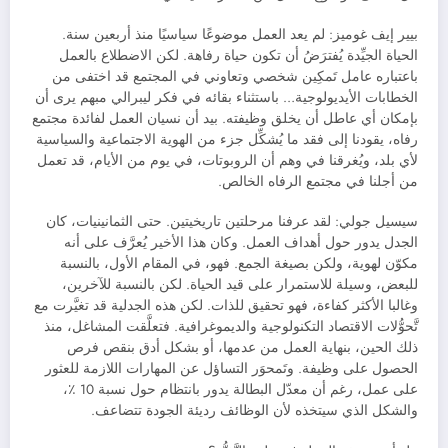
بيير إيف غوميز: لم يعد العمل موضوعًا سياسيًا منذ أربعين سنة.
الحياة الجيِّدة يُفترَضُ أن تكون حياة رفاهة. لكن الاضطلاع بالعمل
باعتباره عامل تَمكِين شخصي وتعاوني في المجتمع قد اختفى من
الخطابات الأيديولوجية… باستثناء بقائه في فكر ليبرالي مبهم يرى أن
بإمكان أي عاطل أن يخلق وظيفته. بيد أن نسيان العمل لفائدة مجتمع
رفاه، يقودنا إلى فقد ما يُشكِّل جزء من الهوية الاجتماعية والسياسية
لأي بلد، ويُغرقنا في وهم أن الروبوتات، في يوم من الأيام، قد تعمل
من أجلنا في مجتمع الرفاه الخالص.
سيسيل جولي: لقد عرفنا مرحلتين تاريخيتين. حتى الثمانينيات، كان
الجدل يدور حول أهداف العمل. وكان هذا الأخير يُعرَّف على أنه
مكوّن لهوية، ولكن بصيغة الجمع. فهو، في المقام الأول، بالنسبة
للبعض، وسيلة للاستمرار على قيد الحياة. لكن بالنسبة للآخرين،
وغالبا الأكثر كفاءة، فهو تحقيق للذات. لكن هذه الجدلية قد تغيَّرت مع
تَّحوُّلات الاقتصاد التكنولوجية والديموغرافية. فتعلَّقت المشاغل، منذ
ذلك الحين، بنهاية العمل من عدمها، أو بشكل أدق بنقص فرص
الحصول على وظيفة. وتَمحوَر التساؤل عن المهارات اللازمة للعثور
على عمل، رغم أن معدّل البطالة يدور بانتظام حول نسبة 10 ٪،
والشكل الذي سيتخذه لأن الوظائف رديئة الجودة تتضاعف.