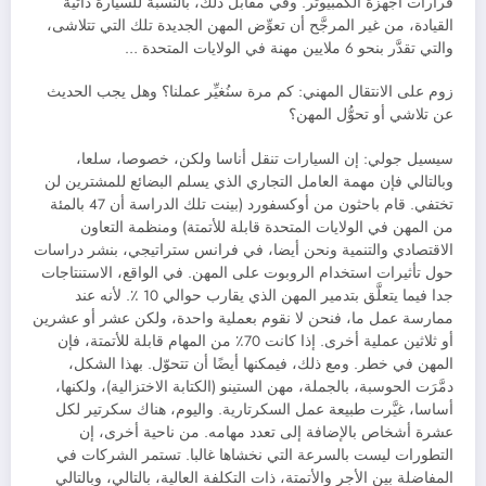
قرارات أجهزة الكمبيوتر. وفي مقابل ذلك، بالنسبة للسيارة ذاتية
القيادة، من غير المرجَّح أن تعوِّض المهن الجديدة تلك التي تتلاشى،
والتي تقدَّر بنحو 6 ملايين مهنة في الولايات المتحدة …
زوم على الانتقال المهني: كم مرة سنُغيِّر عملنا؟ وهل يجب الحديث
عن تلاشي أو تحوُّل المهن؟
سيسيل جولي: إن السيارات تنقل أناسا ولكن، خصوصا، سلعا،
وبالتالي فإن مهمة العامل التجاري الذي يسلم البضائع للمشترين لن
تختفي. قام باحثون من أوكسفورد (بينت تلك الدراسة أن 47 بالمئة
من المهن في الولايات المتحدة قابلة للأتمتة) ومنظمة التعاون
الاقتصادي والتنمية ونحن أيضا، في فرانس ستراتيجي، بنشر دراسات
حول تأثيرات استخدام الروبوت على المهن. في الواقع، الاستنتاجات
جدا فيما يتعلَّق بتدمير المهن الذي يقارب حوالي 10 ٪. لأنه عند
ممارسة عمل ما، فنحن لا نقوم بعملية واحدة، ولكن عشر أو عشرين
أو ثلاثين عملية أخرى. إذا كانت 70٪ من المهام قابلة للأتمتة، فإن
المهن في خطر. ومع ذلك، فيمكنها أيضًا أن تتحوّل. بهذا الشكل،
دمَّرَت الحوسبة، بالجملة، مهن الستينو (الكتابة الاختزالية)، ولكنها،
أساسا، غيَّرت طبيعة عمل السكرتارية. واليوم، هناك سكرتير لكل
عشرة أشخاص بالإضافة إلى تعدد مهامه. من ناحية أخرى، إن
التطورات ليست بالسرعة التي نخشاها غالبا. تستمر الشركات في
المفاضلة بين الأجر والأتمتة، ذات التكلفة العالية، بالتالي، وبالتالي