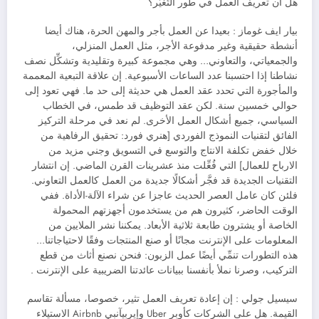
هل أن تعريف العمل في طور التَّغيُّر؟
بيار ايف غوماز : بعيدا عن العمل بأجر والمهن الحرة، هناك أيضا
أنشطة حقيقية وغير مدفوعة الأجر، مثل العمل المنزلي،
والجمعياتي، والتعاوني… وهي مجموعة كبيرة وتقليدية وتشكِّل نصف
نشاطنا إذا احتسبنا عدد الساعات الأسبوعية. إن علاقة التبعية المعممة
والمأجورة التي تحدد عقد العمل هي حديثة إلى حد ما. فهي تعود إلى
حوالي خمسين سنة. لكن عقد التوظيف قد طمس، في الخطاب
السياسي، جميع أشكال العمل الأخرى. لم نعد في مرحلة التركيز
الفائق لتقنيات النموذج الفوردي [هنري فورد: تحقيق الرفاهية من
خلال خفض تكلفة الانتاج والتوسع في التسويق وجني مزيد من
الارباح للعمال] التي فُعِّلت منذ عشرينات القرن الماضي. إن انتشار
التقنيات الجديدة قد فجَّر أشكالًا جديدة من العمل كالعمل التعاوني.
فلئن كان عامل العصر الحديث عاجزا عن شراء الآلة-الأداة. ففي
الوقت الحاضر، كثيرون هم من يستخدمون أجهزتهم المحمولة
الخاصة أو يشترون طابعة ثلاثية الأبعاد. يمكننا نشر الملايين من
المعلومات على الإنترنت مجانًا أو صنع المنتجات وفقًا لاحتياجاتنا…
هذه التطورات تنمِّي أيضًا عمل الزبون: فنحن نصنع أثاث من قطع
التركيب، وصرنا نملأ بأنفسنا ببيانات عائدتنا الضريبية على الإنترنت .
سيسيل جولي : إن إعادة تعريف العمل تثير، خصوصا، مسألة تقاسم
القيمة. هل على الشركات كأوبر Uber وإيربيآنبي Airbnb الاستيلاء