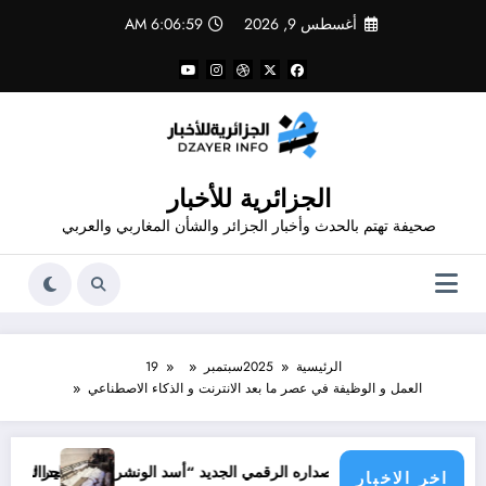
لتجاوز
أغسطس 9, 2026
6:07:00 AM
لى
لمحتوى
الجزائرية للأخبار
صحيفة تهتم بالحدث وأخبار الجزائر والشأن المغاربي والعربي
الرئيسية
2025
سبتمبر
19
العمل و الوظيفة في عصر ما بعد الانترنت و الذكاء الاصطناعي
جرائم الاحتلال خلال حرب الإب
ن إصداره الرقمي الجديد “أسد الونشريس” تخليدا لنضال الشهيد الجيلالي بون
اخر الاخبار