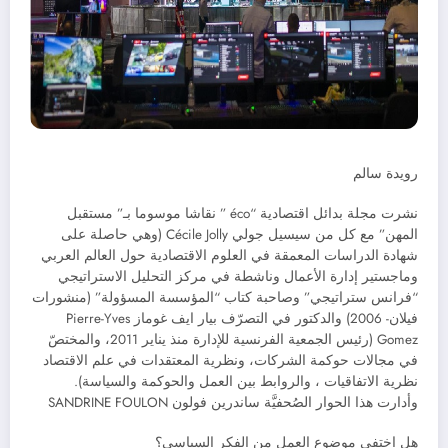
رويدة سالم
نشرت مجلة بدائل اقتصادية “éco ” نقاشا موسوما بـ” مستقبل
المهن” مع كل من سيسيل جولي Cécile Jolly (وهي حاصلة على
شهادة الدراسات المعمقة في العلوم الاقتصادية حول العالم العربي
وماجستير إدارة الأعمال وناشطة في مركز التحليل الاستراتيجي
“فرانس ستراتيجي” وصاحبة كتاب “المؤسسة المسؤولة” (منشورات
فيلان- 2006) والدكتور في التصرّف بيار ايف غوماز Pierre-Yves
Gomez (رئيس الجمعية الفرنسية للإدارة منذ يناير 2011، والمختصّ
في مجالات حوكمة الشركات، ونظرية المعتقدات في علم الاقتصاد
نظرية الاتفاقيات ، والروابط بين العمل والحوكمة والسياسة).
وأدارت هذا الحوار الصُحفيَّة ساندرين فولون SANDRINE FOULON
هل اختفى موضوع العمل من الفكر السياسي؟