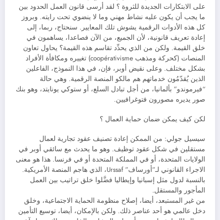
على الابتكارات الجديدة للثروة ؟ لقد أرسى قانون العمل الحدود بين
ما يجب أن يكون عليه نشاط مهني وما لا ينضوي تحت رايته. وبروز
كل هذه الأدوات الرقمية يشوش تلك المعايير. سنحتاج، ربما، إلى
إعادة تعريف قانونية، لأن الجميع، من الآن فصاعدا، يساهمون في
خلق القيمة. ولكن من الذي يحدِّد تقاسم هذه القيمة؟ يحاول تعاون
المنصات (كحركة ومذهب coopérativisme) تغييره ومكافأة الأفراد
بشكل مختلف. وعلى نقيض أوبر، فإن، في هذا النموذج، الفاعلين
الذين يُقدّمُون خدماتهم هم مالكو المنصة الرقمية. وهي حالة
“فيرموندو” بألمانيا، من أجل تبادل السلع، أو ستوكي يونايتد، وهو بنك
صور يديره مصورون فتوغرافيين.
لكن كيف يمكن ضمان حماية العمال ؟
سيسيل جولي: من الممكن إعادة تصنيف عقود تجارية لعمال
مستقلين في شكل عقود توظيف. وهو ما يحدث مع سائقي أوبر في
الولايات المتحدة، أو في المملكة المتحدة أو في فرنسا. هذا هو معنى
الاجراء القانوني لـ”أورساف” Urssaf، الذي هاجم المنصة الأمريكية.
بالنسبة لدول مثل إسبانيا وإيطاليا فضَّلوا خلق تراتيب بين العمل
المأجور والمستقل.
من غير المستبعد، أيضا، إصلاح منظومة الحماية الاجتماعية، وخلق
دخل عالمي هو أحد عناصر ذلك. ولكن بالإمكان، أيضا، توسيع التأمين