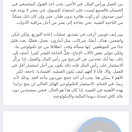
بين العمل ورأس المال. في الأخير، يجب أخذ القبول المجتمعي في
الحسبان فالجميع ليست على استعداد للتسوق، في متجر لا يوجد فيه
أمين صندوق، أو ركوب طائرة بدون طيار، حتى وإن كان ذلك ممكناً
من الناحية التقنية. نحن بحاجة إلى بشر من أجل مراقبة الأدوات.
بيير إيف غوميز: أرغب في تصديق عمليات إعادة التوزيع. ولكن لنكن
واضحين، هناك، أيضًا، شركات، مثل آمازون، تعمل، فعليّا، بعدد قليل
جدًا من الموظفين. إنها مسألة وقت. انطلاقا من حدٍ تكنولوجي ما،
ولكي تتولى بعض الآلات الإنتاج، تقلُّ الحاجة للبشر كثيرا. أضف إلى
ذلك، بما أنك تتحدثين عن الترجيح بين رأس المال والعمل، إذا تركَّز
الاستثمار على رأس المال فإنه ذلك يكون من أجل استثمار أقل في
العمل. وإلا، فأنا لا أفهم كيف تكون العملية، اقتصاديا، ناجعة. لكن
الأهم لا يمكن هنا. يجب أن أخذ حجج جوردون مأخذ الجد. وذلك لأنه
ربما، في الختام، الاستثمار التكنولوجي الهائل الحالي لن ينتج تزايدا
بهذه الأهمية في القيمة. إذا كان هذا هو الحال، فنحن سنستدين دون
عائد كافٍ لسداد ديوننا المالية والإيكولوجية.