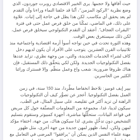
حيث آفاقها ولا حجمها. يرى الخبير الاقتصادي روبرت جوردون، الذي
وضع نظرية “الركود المزمن”، أنّنا قد خلفنا النماء وراءنا وأن التقدم
لم يعد يحقق أي مكاسب. لكن هذا يظل في حاجة إلى إثبات. علاوة
على ذلك، في الماضي، تمكّنا من خلق فرص عمل حتى في فترة
“البقرات العجاف”. أعتقد أن التقدم التكنولوجي سيخلق فرص عمل،
لكن ذلك سيستغرق بعض الوقت.
وهذه الثورة تحدث في حين نواجه أسوأ أزمة اقتصادية واجتماعية منذ
ثلاثينيات القرن العشرين. يتوجب على الأفراد أن يكون لديهم دخل
كاف لشراء الخدمات الجديدة، والتي، من وجهة نظري، تزايد عددها
بفضل التكنولوجيات الجديدة. ولكن لكي يتحقَّق ذلك المستقبل، فإن
هناك ظروفا ضرورية: شعب واع وعمل منظّم. وإلا فسنترك ورائنا
الكثير من الخاسرين.
بيير إيف غوميز: نلاحظ انخفاضا مطَّرِدا، منذ 150 سنة، في زمن
العمل بفضل التكنولوجيا. أعجز عن تصوُّر كيف أن التكنولوجيات
الراهنة لن تزيد أكثر في تقليصه. على سبيل المثال، في الطب،
سيكون لدينا، غدا، مجموعة من المعلومات المصنَّفة حول كل مريض
في قواعد البيانات، ستحلِّلُها مباشرة، أجهزة كمبيوتر وستقوم بتسليم
التشخيص دون تدخُّلٍ بشري. لذا سيكون هناك، من جهة، اختفاء مؤكد
لمهن ولكن، أيضا، ظهور لمهن جديدة من جهة أخرى، مثل ظهور
مهنة علماء النفس الذين يمكن أن “يرافقوا” المرضى في التعامل مع