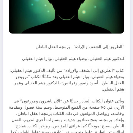
“الطريق إلى الشغف والإرادة”.. برمجة العقل الباطن
للدكتور هيثم العقيلي، وضياء هيثم العقيلي، ويارا هيثم العقيلي
كتاب “الطريق إلى الشغف والإرادة” من تأليف الدكتور هيثم العقيلي،
وضياء هيثم العقيلي، ويارا هيثم العقيلي يعد مكمِّلًا لكتاب “ترويض
العقل الباطن.. أسود ونمور وفرائس”، للدكتور هيثم العقيلي وعمر
هيثم العقيلي.
ويأتي عنوان الكتاب الصادر حديثًا عن “الآن ناشرون وموزعون” في
الأردن في 96 صفحة من القطع المتوسط، وضم ستة فصول ومقدمة
وخاتمة، ويواصل المؤلفون في ذلك الكتاب برمجة العقل الباطن،
وإعادة برمجته، بفتح صناديق جديدة، ومسارات أخرى لتدريب العقل
الباطن ليصبح نموذجيًّا كما يتراءى للمؤلفين. ويزخر الكتاب بنماذج
لحالات تم التطبيق عليها ونجحت في إعادة برمجة عقلها الباطن، كما