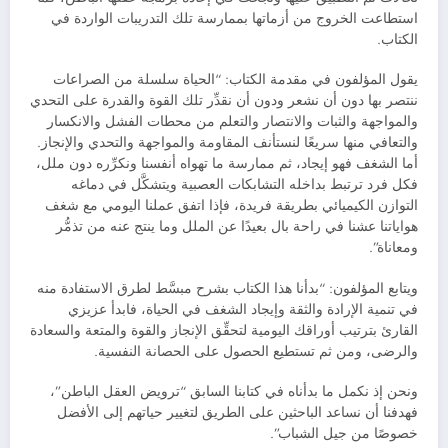
استطاعت الخروج من أزماتها بممارسة تلك التدريبات الواردة في
الكتاب.
يقول المؤلفون في مقدمة الكتاب: “الحياة سلسلة من الصراعات
ننتصر بها دون أن نشعر ودون أن نقدِّر تلك القوة والقدرة على التحدي
والمواجهة والثبات والانتصار والتعلم من محطات الفشل والانكسار
والتعافي منها سريعًا لنستأنف المقاومة والمواجهة والتحدي والإنجاز.
أما الشغف فهو إيجاد، ثم ممارسة ما تهواه أنفسنا ونكرِّره دون ملل،
فكل فرد ترتبط بداخله التشابكات العصبية ويتشكَّل في دماغه
التوازن الكيميائي بطريقة فريدة، فإذا اتفق عملنا اليومي مع شغف
هواياتنا عشنا في راحة بال بعيدًا عن الملل وما ينتج عنه من تذمُّر
ومعاناة”.
ويتابع المؤلفون: “بدأنا هذا الكتاب بشرح مبسَّط لطرق الاستفادة منه
في تنمية الإرادة والثقة وإيجاد الشغف في الحياة، فابدأ عزيزي
القارئ بترتيب أوراقك اليومية لتحقِّق الإنجاز والقوة والمتعة والسعادة
والرضى، ومن ثم تستطيع الحصول على الحصانة النفسية.
ونحن إذ نكمل ما بدأناه في كتابنا السابق “ترويض العقل الباطن”،
فهدفنا أن نساعد الباحثين على الطريق لتغيير حياتهم إلى الأفضل
خصوصًا من جيل الشباب”.