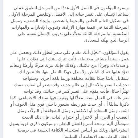
ويسرد المؤلفون في الفصل الأول عددًا من المراحل لتطبيق عملي
يساعد الإنسان على تغيير حياته إلى الأفضل، وتتلخص المرحلة الأولى
في تشكيل العالم الخاص والمحيط بالشخص، وإيجاد الشغف، وتتمثل
المرحلة الثانية في تنمية مهارة الإرادة، وتدوين الإنجازات والمهارات
المكتسبة، والمرحلة الثالثة تحثُّ على تدريب الإنسان نفسه على
الرضا الذي يهيِّئه للسعادة.
يقول المؤلفون: “تخيَّل أنك مقدم على سفر لتطوِّر ذاتك وتحصل على
عمل، ستبدأ مشاعر مختلطة، فأنت تترك بيئتك التي تعوَّدت عليها
وأصدقاءك وجزءًا من عائلتك، وكذلك فإنك تترك طرقًا وأرضًا ومعالم
تعوَّد عليها عقلك الباطن ولا يبذل جهدًا بالتنقل بينها، فلا تنسَ أنك
ستقابل أناسًا جددًا بثقافة مختلفة وربما بلغة أخرى، وستواجه
تحديات السفر والانتقال إلى عالم جديد، وقد تشعر أن ثقتك بنفسك
تهتزُّ أحيانًا، فأنت مقدِم على تغيير كبير في حياتك، وقد تواجه
صراعات في العمل لست معدًّا لها ويغيب فيها سندك الاجتماعي، كما
ذكرنا سابقًا أن أي حدث يتم ربطه بشعور داخلي قوي مثل الخوف أو
الثقة، ومثل السعادة أو الانكسار، ومثل الشجاعة أو التردُّد، ومثل
الغضب أو الحزن أو الاعتزاز أو احترام الذات، فإن ذلك الحدث
سيشكِّل آلية برمجة أسرع للعقل الباطن، وسيكون ذكرى قوية يسهل
استرجاعها، وذلك هو أساس استخدام الكثافة الحسية في برمجة
العقل الباطن نحو الإيجابية أو السلبية”.