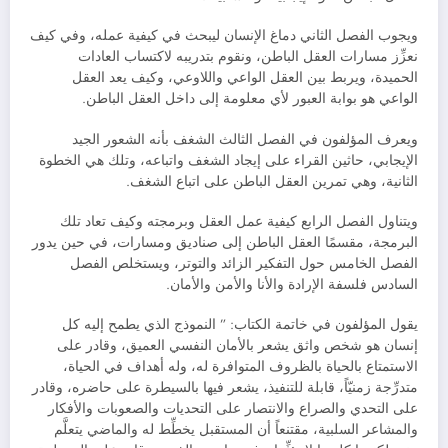
ويجوب الفصل الثاني دماغ الإنسان ليبحث في كيفية عمله، وفي كيف
نعزِّز مسارات العقل الباطن، ونقوم بتدريبه لاكتساب العادات
الحميدة، ويربط بين العقل الواعي واللاوعي، وكيف يعد العقل
الواعي هو بوابة العبور لأي معلومة إلى داخل العقل الباطن.
ويعرف المؤلفون في الفصل الثالث الشغف بأنه الشعور الجيد
الإيجابي، حاثين القراء على إيجاد الشغف واتباعه، وتلك هي الخطوة
الثانية، وهي تمرين العقل الباطن على اتباع الشغف.
ويتناول الفصل الرابع كيفية عمل العقل وبرمجته وكيف تعاد تلك
البرمجة، مقسمًا العقل الباطن إلى صناديق ومسارات، في حين يدور
الفصل الخامس حول التفكير الزائد والتوتر، ويستخلص الفصل
السادس فلسفة الإرادة والأنا والأمن والأمان.
يقول المؤلفون في خاتمة الكتاب: ” النموذج الذي يطمح إليه كل
إنسان هو شخص واثق يشعر بالأمان النفسي العميق، وقادر على
الاستمتاع بالحياة بالظروف المتوافرة له، وله أهداف في الحياة،
متدرِّجة زمنيّاً، قابلة للتنفيذ، يشعر فيها بالسيطرة على حاضره، وقادر
على التحدي والصراع والانتصار على التحديات والصعوبات والأفكار
والمشاعر السلبية، مقتنعاً أن المستقبل يخطِّط له والماضي يتعلَّم