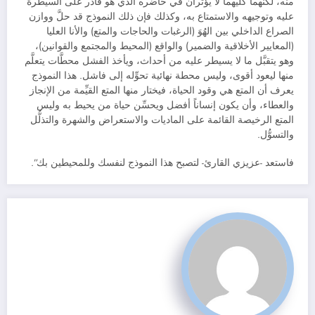
منه، لكنهما كليهما لا يؤثِّران في حاضره الذي هو قادر على السيطرة
عليه وتوجيهه والاستمتاع به، وكذلك فإن ذلك النموذج قد حلَّ ووازن
الصراع الداخلي بين الهُوَ (الرغبات والحاجات والمتع) والأنا العليا
(المعايير الأخلاقية والضمير) والواقع (المحيط والمجتمع والقوانين)،
وهو يتقبَّل ما لا يسيطر عليه من أحداث، ويأخذ الفشل محطَّات يتعلَّم
منها ليعود أقوى، وليس محطة نهائية تحوِّله إلى فاشل. هذا النموذج
يعرف أن المتع هي وقود الحياة، فيختار منها المتع القيِّمة من الإنجاز
والعطاء، وأن يكون إنساناً أفضل ويحسِّن حياة من يحيط به وليس
المتع الرخيصة القائمة على الماديات والاستعراض والشهرة والتذلُّل
والتسوُّل.
فاستعد -عزيزي القارئ- لتصبح هذا النموذج لنفسك وللمحيطين بك”.