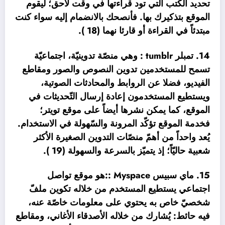
تحديد الكتب التي تود قراءتها في وقت لاحق؛ ليقوم
الموقع بتذكيرك بها. فأنصحك بالانضمام إليه سواء كنت
مبتدئاً في القراءة أو قارئا نهما (18 ).
14. تمبلر tumblr : وهي منصّة تدوينيّة، اجتماعيّة
تسمح للمستخدمين تدوين النصوص والصور ومقاطع
الفيديو، فضلا عن الروابط والمحادثات الصوتية،
ويستطيع المستخدمون إعادة إرسال التّحديثات في
الموقع، كما يمكن نشرها أيضاً على موقع تويتر؛
فخدمة الموقع تؤكّد المرونة والسّهولة في الاستخدام.
يُعد واحداً من أهمّ منصّات التدوين الصغيرة الأكثر
شعبية حاليّاً؛ إذ يتميّز بالسرعة والسهولة (19 ).
15. ماي سبيس Myspace ::هو موقع تواصل
اجتماعي يستطيع المستخدم من خلاله تكوين ملفّ
شخصيّ خاص به يحتوي على معلومات خاصّة عنه،
فيه حائط: يُشارك من خلاله الأصدقاء الأغاني، ومقاطع