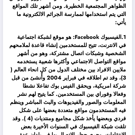
الظواهر المجتمعية الخطيرة. ومن أشهر تلك المواقع
التي يتم استخدامها لممارسة الجرائم الالكترونية ما
يأتي:
1.الفيسبوك Facebook: هو موقع لشبكة اجتماعية
في الانترنت، تتيح للمستخدمين إنشاء قاعدة لملامحهم
الشخصية وشبكات اتصال مشتركة، وهو من أشهر
مواقع التواصل الاجتماعي وأكثرها شعبية يستخدمه
ملايين الافراد بين مختلف الدول من كل انحاء العالم (
3)، وقد تم اطلاقه في فبراير 2004 وأُنشئ من قبل
شركة امريكية، ويحقق الفيس بوك تفاعلا نشطا
وفعالا وفوراي بين المستخدمين. كما يتيح لهم نشر
المعلومات والصور والفيديوهات والبث المباشر وينظم
فيه المستخدمون مواقع متعددة بعضها على شكل
فردي وبعضها يأخذ شكل مجاميع ومنتديات (4 ). وقد
تلقت شبكة الفيسبوك في السنوات الأخيرة بعض
الانتقادات، وجرى حظر الاتصال بها في بلدان عدة