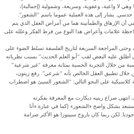
 وهي لا واعية، وعفوية، وسريعة، وشمولية (إجمالية)،
 حدسي. يشار إلى هذه العملية عموما باسم “الشعور”.
ني أن الإرهاق والطمأنينة هما من أمراض العقل الذي يتم
لاحظة علامات وأعراض هذا النوع من فرط الفكر وعلله على
، وحتى المراجعة السريعة لتاريخ الفلسفة تسلط الضوء على
أطلق عليه البعض لقب “أبو العلم الحديث” بسبب نظرياته
كتسبة من خلال التجربة الحسية بمثابة معرفة “غير شرعية”
ن خلال تطبيق العقل الخالص بأنه “شرعي”. رفع زينون،
كلاسيكية على النحو التالي: “الشعور السيئ هو اضطراب
انتهى صراع رينيه ديكارت مع المعرفة بفكرته
ي يستبعد بشكل واضح «الشعور» (كما في عبارة «أنا
جودنا. لكن ربما كان باروخ سبينوزا هو الأكثر صرامة