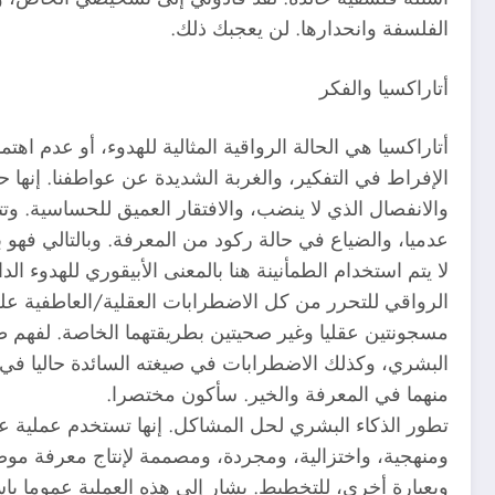
الفلسفة وانحدارها. لن يعجبك ذلك.
أتاراكسيا والفكر
أتاراكسيا هي الحالة الرواقية المثالية للهدوء، أو عدم اه
الإفراط في التفكير، والغربة الشديدة عن عواطفنا. إنها 
والانفصال الذي لا ينضب، والافتقار العميق للحساسية. وت
عدميا، والضياع في حالة ركود من المعرفة. وبالتالي فه
لا يتم استخدام الطمأنينة هنا بالمعنى الأبيقوري للهدوء ال
الرواقي للتحرر من كل الاضطرابات العقلية/العاطفية على
مسجونتين عقليا وغير صحيتين بطريقتهما الخاصة. لفهم 
البشري، وكذلك الاضطرابات في صيغته السائدة حاليا في ا
منهما في المعرفة والخير. سأكون مختصرا.
تطور الذكاء البشري لحل المشاكل. إنها تستخدم عملية عق
ومنهجية، واختزالية، ومجردة، ومصممة لإنتاج معرفة م
وبعبارة أخرى، للتخطيط. يشار إلى هذه العملية عموما باسم