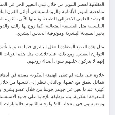
العقلانية لعصر التنوير من خلال تبني التعبير الحر عن ا
مناهضة التنوير الألمانية والرومانسية في أوائل القرن ال
الترشيد العلمي الاختزالي للطبيعة ونسلها الآلي، الثورة 
الفلسفية مثل الفلسفة المتعالية، كما روج لها رالف والدو
بخير الطبيعة البشرية وموثوقية الحدس البشري.
مثل هذه الصيغ المضادة للعقل البشري فيما يتعلق بالتأثير 
التوازن العقلي. ومع ذلك، فقد تلاشت مثل هذه النوبات ا
إنهم لا يتركون خلفهم سوى أصداء روحهم.
علاوة على ذلك، لم تبقى الهيمنة الفكرية مقيدة في أذهانن
تتماثل بعمق مع عقلها، وبالتالي تنظر إلى نفسها من خلال
كبيرة عندما نعبر عن جوهر هويتنا من خلال عضو بشري واح
للمعرفة الفكرية، يتم توظيفه للإجابة على جميع الاستفس
ومنغمسون في منتجاته التكنولوجية الثانوية. فالمليارات ا