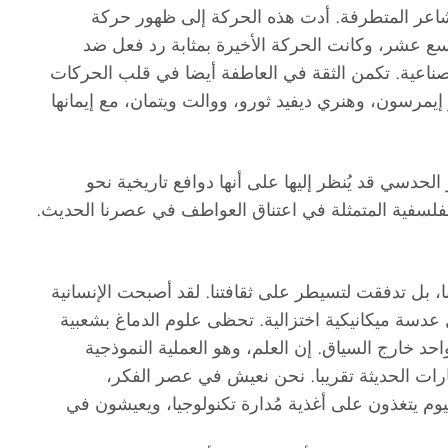
لمشاعر المتطرفة. أدت هذه الحركة إلى ظهور حركة
تاسع عشر، وكانت الحركة الأخيرة بمثابة رد فعل ضد
الصناعية. تكمن الثقة في العاطفة أيضا في قلب الحركات
 إيمرسون، وهنري ديفيد ثورو، ووالت ويتمان، مع إيمانها
الحدسي قد يُنظر إليها على أنها دوافع تاريخية نحو
لفلسفية المتمثلة في اعتناق العواطف في عصرنا الحديث.
ا، بل تدفقت لتسيطر على ثقافتنا. لقد أصبحت الإنسانية
 عدسة ميكانيكية اختزالية. تحظى علوم الدماغ بشعبية
د خارج السياق. إن العلم، وهو العملية النموذجية
ارات الحديثة تقريبا. نحن نعيش في عصر الفكر،
ليوم يتغذون على أغذية مُدارة تكنولوجيا، ويعيشون في