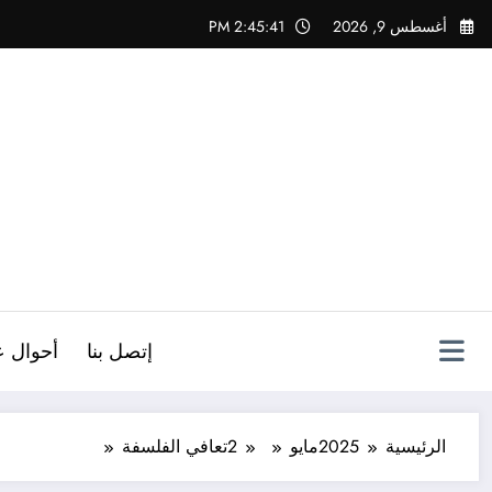
لتجاوز
أغسطس 9, 2026
2:45:41 PM
لى
لمحتوى
ص
إتصل بنا
أحوال ع
الرئيسية
2025
مايو
2
تعافي الفلسفة