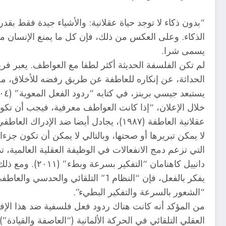
“بدون ذكاء لا توجد حياة عقلانية: والأشياء جيدة فقط بقدر 
الذكاء. وعلى العكس من ذلك، فإن كل ما يمنع الإنسان من 
يسمى شرا.
لم تكن الفلسفة الحديثة أكثر لطفا مع العواطف. يعبر فر
الحداثة، عن إنكاره للعاطفة عن طريق رفضه للأخلاق، من 
يستبعد جيسي برينز، في كتابه “ردود الفعل المعوية” (٢٠٠٤)، المشاعر غير المنضبطة من مجالات الإدراك من
خلال الإعلان، “إذا كانت العواطف معرفية، فيجب أن تكو
عقلانية العاطفة (١٩٨٧)، يجادل أيضا ضد الإدراك العاطفي بقوله أن “العواطف ليست معتقدات” وعلى هذا النحو
لا يمكن تبريرها أو صحتها، وبالتالي لا يمكن أن تكون جزء
التي تزعم دمج الانفعالات في الوظيفة العقلية العالمية،
دانييل كاهنامان “التفكير بسرعة وبطء” (٢٠١١). ومع ذلك، في حين أن “النظام 2” الذي يبذل جهدا واعيا ومنطقيا
يفكر بالفعل، فإن “النظام 1” التلقائي والحدسي والعاطفي لا يفعل ذلك؛ انها تشعر. الصيغة الأقل تحيزا فكريا هي
“الشعور بالسرعة والتفكير البطيء”.
من المؤكد أنه كانت هناك ردود فعل فلسفية ضد هذا الإف
العقلي التلقائي في الحركة الألمانية (“العاصفة والقيادة