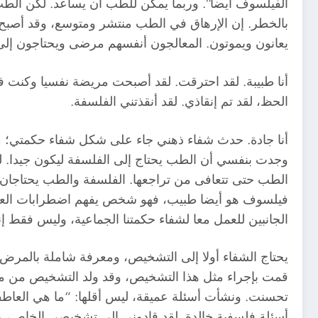
الفيلسوف أيضا”. وربما يمكن للطب أن يساعد. لكن الطب 
بالخطر. إن الإرهاق في الطب منتشر ومتوسع، وقد أصبح 
يعانون ويموتون. المعالجون أنفسهم مرضى ويحتاجون إلى 
أنا طبيبة. لقد احترقت. لقد أصبحت مريضة نفسيا وكنت ف
الحظ، لقد تم إنقاذي. لقد أنقذتني الفلسفة.
أنا جادة. حدث شفاء ذهني جاء على شكل شفاء حكمتي؛ م
وجدت بنفسي أن الطب يحتاج إلى الفلسفة ليكون جيدا. لكن
الطب حتى تتعافى من تراجعها. الفلسفة والطب يحتاجان
فيلسوف هو أيضا طبيب، فهو شخص يفهم اضطرابات العقل وم
الجانبين للعمل معا لشفاء حكمتنا الجماعية، وليس فقط إنقا
يحتاج الشفاء أولا إلى التشخيص، ومعرفة شاملة بالمرض ق
قمت بإجراء مثل هذا التشخيص، وقد ولد التشخيص من مل
تحسنت. ونشأت أسئلة عميقة، ليس أقلها: “ما هي العاطفة
أسئلة فلسفية خالدة. لقد قادوني إلى تشخيصي الخاص،