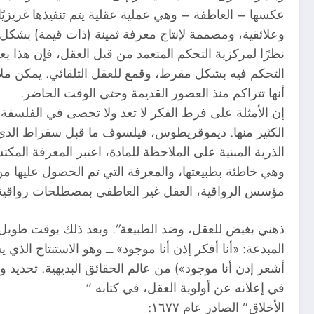
عكسها – العاطفة – وهي عملية عقلية يتم تنفيذها غريزيًا
وعلائقية، ومصممة لإنتاج معرفة ثمينة (ذات قيمة) بشكل
نظرًا لمركزية التحكم المتعمد من قبل العقل، فإن هذا يع
التحكم فيه بشكل مفرط، وقمع للعقل التلقائي. يمكن م
أنها تتراكم منذ العصور القديمة وحتى الوقت الحاضر.
إن الأمثلة على فرط الفكر لا تعد ولا تحصى في الفلسفة
الكثير منها. ديموقريطوس، فيلسوف ما قبل سقراط الذي 
الذرية المبنية على الملاحظة للمادة، اعتبر المعرفة الم
وهي خاطئة بطبيعتها، والمعرفة التي تم الحصول عليها م
مؤسس الرواقية، العقل غير العاطفي بمصطلحات رواقية 
ذهني بغيض للعقل، وضد الطبيعة”. وبعد ذلك بوقت طويل، 
المبدعة: «أنا أفكر إذن أنا موجود» ــ وهو الاستنتاج الذ
أشعر إذن أنا موجود») من عالم الحقائق البديهية. تحديد و
في إعلانه عن أولوية العقل، في كتابه “
الأخلاق” الصادر عام ١٦٧٧: