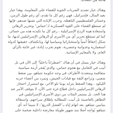
وهناك خيار تشديد الضربات الجوية للقضاء على المقاومة، وهذا خيار
بعيد المنال، فإسرائيل، فهي رغم كل ما تقدم، أي رغم طول الزمن،
وخسائر الفلسطينيين الباهظة، وحرب الإبادة التي تشنها ضدهم، فإنها
لم تستطع القضاء على القوة العسكرية لـ”حماس” وتحرير الرهائن
واستعادة هيبة الردع الإسرائيلية ، رغم كل ما تكبدته هذه من خسائر،
كما لم تستطع تحرير أي من الأسرى أو الرهائن الإسرائيليين لديها، ما
شكل إخفاقاً أمنياً واستخباراتيا وسياسيا لها، وبانكشاف حقيقتها كدولة
استعمارية وعدوانية وعنصرية، تقوم بحرب إبادة، غير عابئة بالرأي
العام، ولا بالمعايير الإنسانية.
وهناك خيار يتمثل في أن هناك “اضطراباً داخلياً” إلى الآن في تل
أبيب في التعامل مع هجوم حماس، والذي يُفجر أزمة سياسية
متفاقمة ومتعددة الأطراف في وجه حكومة نتنياهو، بين ضغط
شعبي، وتراجع الثقة مع قيادات الجيش، وتمرد من أعضاء حزبه
الليكود ، وهذا الضغط يتزايد يوما تلو الآخر، مع استمرار احتجاز
الرهائن الإسرائيليين داخل قطاع غزة حتى الآن، لا يتوقف الأمر عند
هذا الحد، بل يستمر المئات من ذوي الأسرى الإسرائيليين في
التظاهر بالعاصمة تل أبيب، للمطالبة بإطلاق سراحهم، واستقالة
بنيامين نتنياهو، بعد اتهام إياه بـ”الفشل الذريع”، لا سيما أنه -أي
نتنياهو- يُواجِه أصلا منذ شهور طويلة معارضة داخلية ضخمة على