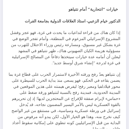
خيارات “انتحارية” أمام نتنياهو
الدكتور خيام الزعبي- استاذ العلاقات الدولية بجامعة الفرات
إذا كان هناك من قراءة لتداعيات ما يحدث في غزة، فهو عجز وفشل
المشروع الإسرائيلي المزعوم في المنطقة، وأمام تفجر الوضع في
غزة بشكل غير مسبوق، ومسارعة رئيس وزراء الاحتلال للتهرب من
مسؤولية هزيمة الكيان الصهيوني هناك، ظهر نتنياهو في المشهد
ليعلن أن أمامه عدة خيارات سيتخذها دفاعاً عن المصالح الإسرائيلية
في غزة لدرجة “إنشاء شرق أوسط جديد”.
إن نتنياهو يعدّ رفح ورقته الأخيرة لاستمرار الحرب على قطاع غزة بما
يضمن بقاءه في الحكم، فهو يسعى منذ بداية الحرب للسيطرة على
محور فيلادلفيا ومعبر رفح؛ ليفرض هيمنته على هذين الموقعين في
المدينة الحدودية، فمدينة رفح بالنسبة لنتنياهو ورقة ضغط على
«حماس» لإبرام صفقة للإفراج عن المحتجزين لديها؛ إذ إن تحريرهم
بالقوة العسكرية ليس بالأمر اليسير المضمون نجاحه، قد يُدخل
إسرائيل في ورطة عسكرية وسياسية، في مستنقع من غير الواضح
كيف نخرج منه، وهذا هو الخيار الأول، لكن يبدو أنه مرفوض من
البداية من قبل الإسرائيليين كونه تنطوي على إمكانية سقوط أعداد
هائلة من الضحايا.