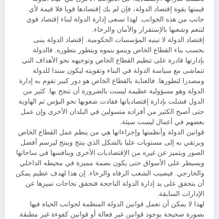
قيمتها بقوة إقتصاد الدولة، فإن لم يك إقتصادها قويا فلا قيمة لأي
جانب من هذه الجوانب. لهذا تسعى إدارة الدولة لبناء إقتصاد قوي
لتنعم وشعبها بالإستقرار والأمان والرخاء.
إقتصاد الدولة لا تبنيه المؤسسات الحكومية. إقتصاد الدولة يبنى
بحسب بناء القطاع الخاص وينمو بنموه ويتطور بتطوره. فالدولة
بإدارتها قادرة على تنظيم القطاع الخاص وتوجيهه نحو الأهداف التي
تتماشى مع سياسة الدولة في البناء وتقويته ليكون سندا للدولة
ومصدرا لتطورها. فالعناية بالقطاع الخاص هو دور كبير تقوم به إدارة
الدولة وهو مسؤولية عظيمة ليست بالضرورة أن تنجح بها. كثير من
الدول فشلت بإدارة إقتصادياتها فقادت شعوبها نحو البؤس ثم الهاوية
حتى أصبح الكثير من أفراده متسولين في البلدان الأخرى وإن عمل
بعضهم في أعمال ليست سيئة.
قوانين الدولة وأنظمتها وإجراءاتها هي من ينظم عمل القطاع الخاص
ويرتقي به إلى مستويات عليا بالشكل الذي ينتج وينتج ليرسم أفضل
الصور ويتميز عن غيره من الإقتصاديات الأخرى وينافسها في ساحاتها
ويسيطر على الأسواق حتى يكون بصمة مميزة في محيطه الداخلي
والخارجي. فيصيب الشعب الرفاه والرخاء. إن هذا لهدف عظيم يمكن
أن يتحقق على يد إدارة الدولة الناجحة فتحقق نجاحات تميزها عن
الإدارات السابقة.
لهذا لا يمكن أن تعمل قوانين الدولة المنظمة لجوانب الحياة فيها
بصورة صحيحة بوجود قوانين غير فعالة أو قوانين كفوءة غير مطبقة.