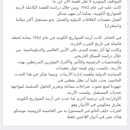
المواقف المتوترة لا تقل أهمية الآن عن ما
كانت عليه في عام 1962. ومن خلال دراسة القصة الكاملة لأزمة
الصواريخ الكوبية، يمكننا أن نفهم بشكل
أفضل تعقيدات العلاقات الدولية والعمل. نحو مستقبل أكثر سلاما
واستقرارا.
في الختام، كانت أزمة الصواريخ الكوبية في عام 1962 بمثابة لحظة
فاصلة في تاريخ الحرب الباردة،
وكانت لها آثار بعيدة المدى على الأمن العالمي والدبلوماسية. من
خلال دراسة السياق التاريخي
والشخصيات الرئيسية والتأثير والأفراد المؤثرين المرتبطين بهذه
الأزمة، نكتسب رؤى قيمة حول تعقيدات
السياسة الدولية وأهمية إدارة الأزمات. وبينما نفكر في هذا الحدث
الحاسم، يجب علينا أن نظل يقظين في
جهودنا لمنع نشوب صراعات مماثلة وتعزيز الحلول السلمية لمواجهة
تحديات المستقبل. وليست الأزمة
الأوكرانية إلى ترجمة أخرى لما حدث في أزمة الصواريخ الكوبية
بفارق معكوس في الأدوار وهو
اقتراب حلف الناتو غير المسموح به من العاصمة الروسية موسكو .
هناك تغير في أدوار اللاعبين فقط.