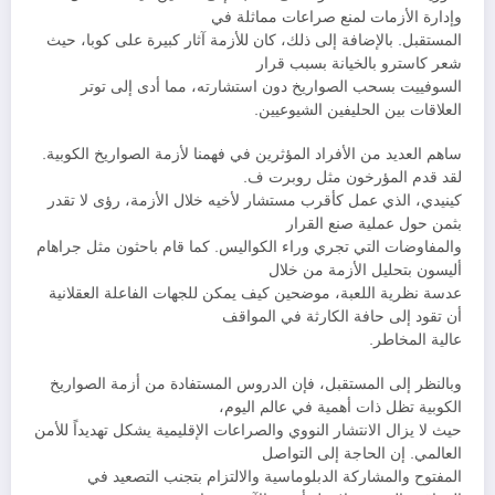
وإدارة الأزمات لمنع صراعات مماثلة في
المستقبل. بالإضافة إلى ذلك، كان للأزمة آثار كبيرة على كوبا، حيث
شعر كاسترو بالخيانة بسبب قرار
السوفييت بسحب الصواريخ دون استشارته، مما أدى إلى توتر
العلاقات بين الحليفين الشيوعيين.
ساهم العديد من الأفراد المؤثرين في فهمنا لأزمة الصواريخ الكوبية.
لقد قدم المؤرخون مثل روبرت ف.
كينيدي، الذي عمل كأقرب مستشار لأخيه خلال الأزمة، رؤى لا تقدر
بثمن حول عملية صنع القرار
والمفاوضات التي تجري وراء الكواليس. كما قام باحثون مثل جراهام
أليسون بتحليل الأزمة من خلال
عدسة نظرية اللعبة، موضحين كيف يمكن للجهات الفاعلة العقلانية
أن تقود إلى حافة الكارثة في المواقف
عالية المخاطر.
وبالنظر إلى المستقبل، فإن الدروس المستفادة من أزمة الصواريخ
الكوبية تظل ذات أهمية في عالم اليوم،
حيث لا يزال الانتشار النووي والصراعات الإقليمية يشكل تهديداً للأمن
العالمي. إن الحاجة إلى التواصل
المفتوح والمشاركة الدبلوماسية والالتزام بتجنب التصعيد في