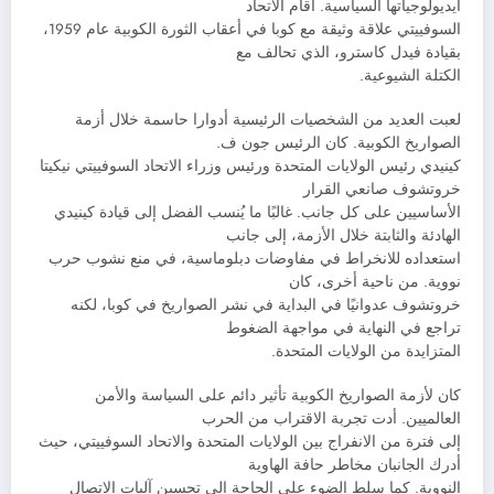
أيديولوجياتها السياسية. أقام الاتحاد
السوفييتي علاقة وثيقة مع كوبا في أعقاب الثورة الكوبية عام 1959،
بقيادة فيدل كاسترو، الذي تحالف مع
الكتلة الشيوعية.
لعبت العديد من الشخصيات الرئيسية أدوارا حاسمة خلال أزمة
الصواريخ الكوبية. كان الرئيس جون ف.
كينيدي رئيس الولايات المتحدة ورئيس وزراء الاتحاد السوفييتي نيكيتا
خروتشوف صانعي القرار
الأساسيين على كل جانب. غالبًا ما يُنسب الفضل إلى قيادة كينيدي
الهادئة والثابتة خلال الأزمة، إلى جانب
استعداده للانخراط في مفاوضات دبلوماسية، في منع نشوب حرب
نووية. من ناحية أخرى، كان
خروتشوف عدوانيًا في البداية في نشر الصواريخ في كوبا، لكنه
تراجع في النهاية في مواجهة الضغوط
المتزايدة من الولايات المتحدة.
كان لأزمة الصواريخ الكوبية تأثير دائم على السياسة والأمن
العالميين. أدت تجربة الاقتراب من الحرب
إلى فترة من الانفراج بين الولايات المتحدة والاتحاد السوفييتي، حيث
أدرك الجانبان مخاطر حافة الهاوية
النووية. كما سلط الضوء على الحاجة إلى تحسين آليات الاتصال