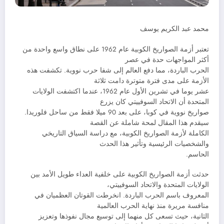
محمد عبد الكريم يوسف
تعتبر أزمة الصواريخ الكوبية عام 1962 على نطاق واسع واحدة من
أكثر المواجهات حدة في عصر
الحرب الباردة، مما دفع العالم إلى شفا حرب نووية. تكشفت هذه
الأزمة على مدى فترة متوترة دامت ثلاثة
عشر يوما في تشرين الأول عام 1962، عندما اكتشفت الولايات
المتحدة أن الاتحاد السوفييتي كان يزرع
صواريخ نووية في كوبا، على بعد 90 ميلا فقط من ساحل فلوريدا.
سيقدم هذا المقال لمحة شاملة عن القصة
الكاملة لأزمة الصواريخ الكوبية، مع دراسة السياق التاريخي
والشخصيات الرئيسية وتأثير هذا الحدث
الحاسم.
حدثت أزمة الصواريخ الكوبية على خلفية العداء طويل الأمد بين
الولايات المتحدة والاتحاد السوفييتي،
المعروف باسم الحرب الباردة. انخرطت القوتان العظميان في
منافسة مريرة منذ نهاية الحرب العالمية
الثانية، حيث تسعى كل منهما إلى توسيع مجال نفوذها وتعزيز