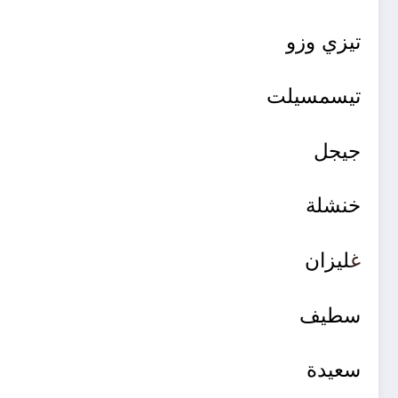
تيزي وزو
تيسمسيلت
جيجل
خنشلة
غ
ليزان
سطيف
سعيدة