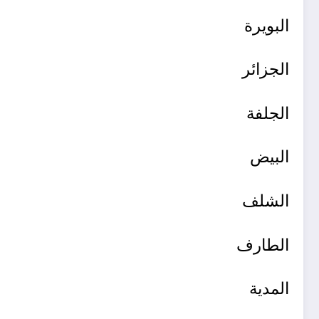
البويرة
الجزائر
الجلفة
البيض
الشلف
الطارف
المدية