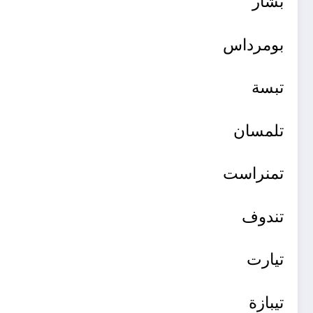
بشار
بومرداس
تبسة
تلمسان
تمنراست
تندوف
تيارت
تيبازة