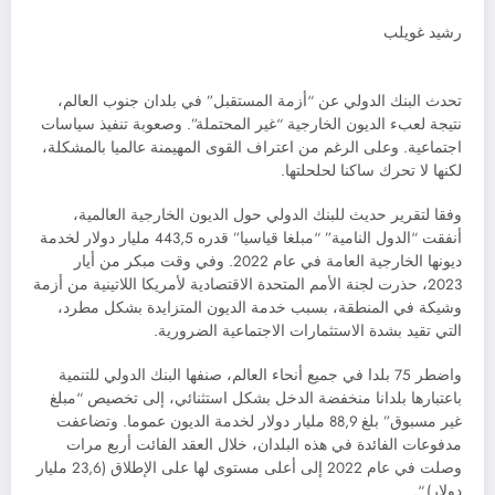
رشيد غويلب
تحدث البنك الدولي عن “أزمة المستقبل” في بلدان جنوب العالم،
نتيجة لعبء الديون الخارجية “غير المحتملة”. وصعوبة تنفيذ سياسات
اجتماعية. وعلى الرغم من اعتراف القوى المهيمنة عالميا بالمشكلة،
لكنها لا تحرك ساكنا لحلحلتها.
وفقا لتقرير حديث للبنك الدولي حول الديون الخارجية العالمية،
أنفقت “الدول النامية” “مبلغا قياسيا” قدره 443,5 مليار دولار لخدمة
ديونها الخارجية العامة في عام 2022. وفي وقت مبكر من أيار
2023، حذرت لجنة الأمم المتحدة الاقتصادية لأمريكا اللاتينية من أزمة
وشيكة في المنطقة، بسبب خدمة الديون المتزايدة بشكل مطرد،
التي تقيد بشدة الاستثمارات الاجتماعية الضرورية.
واضطر 75 بلدا في جميع أنحاء العالم، صنفها البنك الدولي للتنمية
باعتبارها بلدانا منخفضة الدخل بشكل استثنائي، إلى تخصيص “مبلغ
غير مسبوق” بلغ 88,9 مليار دولار لخدمة الديون عموما. وتضاعفت
مدفوعات الفائدة في هذه البلدان، خلال العقد الفائت أربع مرات
وصلت في عام 2022 إلى أعلى مستوى لها على الإطلاق (23,6 مليار
دولار) “.