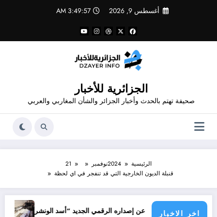
لتجاوز
أغسطس 9, 2026
3:49:57 AM
لى
لمحتوى
الجزائرية للأخبار
صحيفة تهتم بالحدث وأخبار الجزائر والشأن المغاربي والعربي
الرئيسية
2024
نوفمبر
21
قنبلة الديون الخارجية التي قد تنفجر في اي لحظة
جرائم الاحتلال خ
 شاهد يعلن عن إصداره الرقمي الجديد “أسد الونشريس” تخليدا لنضال الشهيد ا
اخر الاخبار