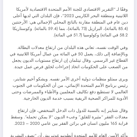
وفقًا لـ “التقرير الاقتصادي للجنة الأمم المتحدة الاقتصادية لأمريكا
اللاتينية ومنطقة البحر الكاريبي 2023”، فإن البلدان التي لديها أعلى
دين عام في المنطقة مقارنة بالناتج المحلي الإجمالي هي: الأرجنتين
(85.4 بالمائة)، البرازيل (73 بالمائة)، بنما (59.4 بالمائة). وكوستاريكا
58.2 في المائة) وكولومبيا (51.7 في المائة).
وفي الوقت نفسه، تعاني هذه البلدان من ارتفاع معدلات البطالة.
وبالإضافة إلى ذلك، يعمل 50 في المائة من عمال أمريكا اللاتينية في
القطاع غير الرسمي. وقال تيتلمان إن ارتفاع مستويات الديون يجعل
من الصعب على الحكومات اتخاذ إجراءات لخلق فرص عمل جيدة.
ويرى ممثلو منظمات دولية أخرى الأمر نفسه. ويشكو أخيم شتاينر،
رئيس برنامج الأمم المتحدة الإنمائي، من أن الحكومات في الجنوب
العالمي لا تستطيع دفع تكاليف المعلمين والأطباء والممرضات وحتى
الأدوية للمراكز الصحية الريفية بسبب خدمة الديون الخارجية.
وقال شتاينر إنه بالنسبة للدول ذات الدخل المنخفض، فإن ارتفاع
معدلات الفقر “مثيرة للقلق” وعبء الديون “لا يمكن تحمله”. وسقط
قرابة 165 مليون انسان في براثن الفقر بين عامي 2020 – 2023.
وأكد الأمين العام للأمم المتحدة أنطونيو غوتيريش أن “نصف البشرية