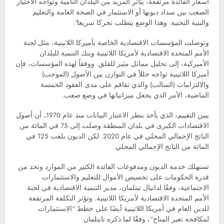
أسعار الفائدة مرتفعة، يتأثر المزيد من البلدان النامية وتواجه الاختيار
الصعب بين سداد ديونها أو الاستثمار في الصحة العامة والتعليم
والبنية التحتية. وهذا الوضع يتطلب تحركا سريعا”.
وتوصلت المؤسسات الاقتصادية الخاصة بأميركا اللاتينية، مثل لجنة
الأمم المتحدة الاقتصادية لأمريكا اللاتينية وبنك التنمية للبلدان
الأميركية، إلى تحليل مماثل مثير للقلق. ووفقاً لهذه المؤسسات، فإن
أميركا اللاتينية تواجه خللاً في التوازن بين الأصول (الموجب)
والالتزامات (السالب) والذي تفاقم على مدى العقود الخمسة
الماضية، الأمر الذي يجعل ميزانياتها في وضع صعب.
يبين التقييم، الذي يأخذ بنظر الاعتبار البيانات منذ عام 1970، أن أصول
الاقتصادات الكبرى في بلدان المنطقة وصلت إلى 75 في المائة من
الناتج الإجمالي المحلي في عام 2020. لكن الديون بلغت 125 في
المائة من الناتج الإجمالي المحلي.
تستهلك خدمة الديون ومدفوعات الفائدة الكثير من الموارد وتحد من
قدرة الحكومات على تخصيص الأموال للتعليم والاستثمارات
الاجتماعية، وفقًا لدانيال تيتلمان، مدير التنمية الاقتصادية في لجنة
الأمم المتحدة الاقتصادية لأمريكا اللاتينية. وتؤثر التكلفة المرتفعة
للدين العام في أمريكا اللاتينية أيضًا على خطط “الاستثمارات
لمكافحة تغير المناخ”، وفقًا لما ذكره تايتلمان.