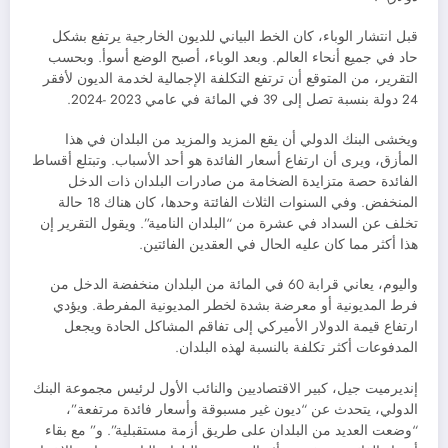
قبل انتشار الوباء، كان الخط البياني للديون الخارجية يرتفع بشكل
حاد في جميع أنحاء العالم. وبعد الوباء، أصبح الوضع أسوأ. وبحسب
التقرير، من المتوقع أن ترتفع التكلفة الإجمالية لخدمة الديون لأفقر
24 دولة بنسبة تصل إلى 39 في المائة في عامي 2023 -2024.
ويخشى البنك الدولي أن يقع المزيد والمزيد من البلدان في هذا
المأزق، ويرى أن ارتفاع أسعار الفائدة هو أحد الأسباب. وتبتلع أقساط
الفائدة حصة متزايدة الضخامة من صادرات البلدان ذات الدخل
المنخفض. وفي السنوات الثلاث الفائتة وحدها، كان هناك 18 حالة
تخلف عن السداد في عشرة من “البلدان النامية”. ويقول التقرير إن
هذا أكثر مما كان عليه الحال في العقدين الفائتين.
واليوم، يعاني قرابة 60 في المائة من البلدان منخفضة الدخل من
فرط المديونية أو معرضة بشدة لخطر المديونية المفرطة. ويؤدي
ارتفاع قيمة الدولار الأميركي إلى تفاقم المشاكل الحادة ويجعل
المدفوعات أكثر تكلفة بالنسبة لهذه البلدان.
إنديرميت جيل، كبير الاقتصاديين والنائب الأول لرئيس مجموعة البنك
الدولي، يتحدث عن “ديون غير مسبوقة وأسعار فائدة مرتفعة”،
“وضعت العديد من البلدان على طريق أزمة مستقبلية”. و” مع بقاء