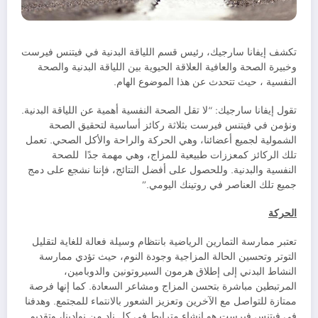
تكشف إيفانا سارجيك، رئيس قسم اللياقة البدنية في فيتنس فيرست
وخبيرة الصحة والعافية العلاقة الحيوية بين اللياقة البدنية والصحة
النفسية ، حيث تتحدث عن هذا الموضوع الهام.
تقول إيفانا سارجيك: “لا تقل الصحة النفسية أهمية عن اللياقة البدنية.
ونؤمن في فيتنس فيرست بثلاثة ركائز أساسية لتحقيق الصحة
الشمولية لجميع أعضائنا، وهي الحركة والراحة والأكل الصحي. تعمل
تلك الركائز كمعززات طبيعية للمزاج، وهي مهمة جدًا للصحة
النفسية والبدنية. وللحصول على أفضل النتائج، فإننا نشجع على دمج
جميع تلك العناصر في روتينك اليومي.”
الحركة
تعتبر ممارسة التمارين الرياضية بانتظام وسيلة فعالة للغاية لتقليل
التوتر وتحسين الحالة المزاجية وجودة النوم، حيث تؤدي ممارسة
النشاط البدني إلى إطلاق هرمون السيروتونين والدوبامين،
المرتبطين مباشرة بتحسن المزاج ومشاعر السعادة. كما إنها فرصة
ممتازة للتواصل مع الآخرين وتعزيز الشعور بالانتماء للمجتمع. وهدفنا
في فيتنس فيرست هو إنشاء مترابط في كل ناد من نوادينا، وتقديم