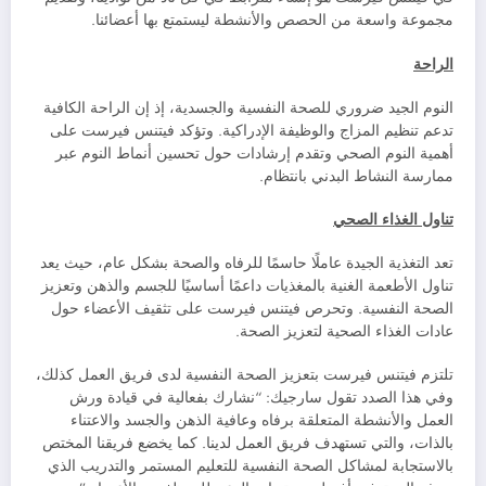
مجموعة واسعة من الحصص والأنشطة ليستمتع بها أعضائنا.
الراحة
النوم الجيد ضروري للصحة النفسية والجسدية، إذ إن الراحة الكافية
تدعم تنظيم المزاج والوظيفة الإدراكية. وتؤكد فيتنس فيرست على
أهمية النوم الصحي وتقدم إرشادات حول تحسين أنماط النوم عبر
ممارسة النشاط البدني بانتظام.
تناول الغذاء الصحي
تعد التغذية الجيدة عاملًا حاسمًا للرفاه والصحة بشكل عام، حيث يعد
تناول الأطعمة الغنية بالمغذيات داعمًا أساسيًا للجسم والذهن وتعزيز
الصحة النفسية. وتحرص فيتنس فيرست على تثقيف الأعضاء حول
عادات الغذاء الصحية لتعزيز الصحة.
تلتزم فيتنس فيرست بتعزيز الصحة النفسية لدى فريق العمل كذلك،
وفي هذا الصدد تقول سارجيك: “نشارك بفعالية في قيادة ورش
العمل والأنشطة المتعلقة برفاه وعافية الذهن والجسد والاعتناء
بالذات، والتي تستهدف فريق العمل لدينا. كما يخضع فريقنا المختص
بالاستجابة لمشاكل الصحة النفسية للتعليم المستمر والتدريب الذي