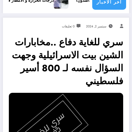
 مجتمع دولي يناشدون؟
درجات الحرارة و الأمطار في سبتمبر 2026 في الجزائر
اخر الاخبار
سبتمبر 2, 2024
0 تعليقات
سري للغاية دفاع ..مخابارات
الشين بيت الاسرائيلية وجهت
السؤال نفسه لـ 800 أسير
فلسطيني