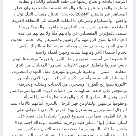
الترفيه الباذخة واتساع رقعتها في حقبة التضخم والغلاء والبطالة
والتلوث والفقر والجوع والبلاء والوباء،الحملة انطلقت بعنوان حظر
المشاهير عبر هاشتاج “#Blockout2024” لتجتاح منصات التيك توك ،
وإكس ، وانستغرام وسرعان ما انتقلت الحملة الى المنطقة العربية
لمقاطعة مشاهير العرب من التافهين والداعرين والمتهتكين وما
يسمى بالمؤثرين المنفصلين عن واقعهم كليا ولا هم لهم في هذه
الحياة الدنيا سوى قروشهم وكروشهم وقصورهم، وقد تجسد الحديث
النبوي الشريف بأجلى صوره ومعانيه بقرنه الظلم بالتهتك وكيف
يخدم أحدهما الآخر وكأنهما بمثابة وجهين لعملة واحدة !
فالخطوة التي أسست لمفهوم ربط “الثورة بالعورة” ويجسدها اليوم
بأبشع صورها مايطلق عليهن “عاريات الصدور” المحليات من اتباع
منظمة – فيمن – ومقرها باريس وأشهرهن علياء المهدي المصرية،
أمينة تايلر التونسية، وأستيرة كريم العراقية، من اللائي يمارسن
“الثورة بصواريخ العورة” ويسخرن من الحجاب ويبتذلنه ويحرقنه
ويشجعن على خلعه مستلهمات من دعوات فريدة الشوباشي،وقاسم
أمين،ونوال السعداوي الفكرة والهمة والنظرة انتصارا للمرأة
وحقوقها بزعمهن، وليقاومن قهر الرجال بالتعري أمامهم كالإماء بينما
الرجال المستهترون يستمتعون بهذا العرض-الاباحي -المجاني على
قارعة الطرق، فيما يردد مشروع تكوين” بلسان الحال فضلا على
لسان المقال إنها” ديمقراطية ،وحرية شخصية ، وعدالة اجتماعية!!”.
وأختم بما قالته السويسرية المتخصصة بعلم الاديان ،الدكتورة نورا
إيلي، ابنة الطبيب السويسري الشهير إيلي فشنتياغيرد، التي اعتنقت