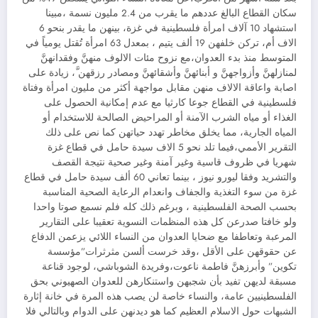
سكان القطاع البالغ عددهم ما يقرب من 2.4 مليون نسمة ،مبينا
استشهاد 10 آلاف امرأة فلسطينية في غزة، بينهن ما يقدر بنحو 6
الاف أم، تركن خلفهن 19 ألف يتيم ، بمعدل 63 امرأة تُقتل يومياً في
المتوسط منذ بدء العدوان،مع نزوح مئات الالوف منهنَّ وفقدانهنَّ
لمنازلهنَّ وأزواجهنَّ و أبنائهنَّ وأشقائهنَّ ومصادر رزقهن َّ، زيادة على
اصابة واعاقة الالاف منهن مقابل مواجهة أكثر من مليون امرأة وفتاة
فلسطينية في القطاع جوعا كارثيا مع عدم إمكانية الحصول على
الغذاء أو مياه الشرب الآمنة أو المراحيض الصالحة للاستخدام أو
المياه الجارية، مما يخلق مخاطر تهدد حياتهن كما نص على ذلك
التقرير الأممي،فيما تلد نحو 5 الاف سيدة حامل في قطاع غزة
شهريا في ظروف قاسية وغير آمنة وغير صحية نتيجة القصف
والتشريد وفقا ليورو نيوز ، بينما تعاني 60 ألف سيدة حامل في قطاع
غزة من سوء التغذية والجفاف وانعدام الرعاية الصحية المناسبة
بحسب الصحة الفلسطينية ، وبرغم ذلك كله فلم نسمع صوتا واحدا
ولو خافتا صدرعن كل هذه المنظمات النسوية تعقيبا على التقارير
المرعبة وتعاطفا مع ضحايا العدوان من النساء اللائي يزعمن الدفاع
عن حقوقهن على الأقل ،وقد خرست ألسن مثرثرات”مؤسسة
تكوين” وأبرزهنَّ فاطمة ناعوت،وفريدة الشوباشي، لوجود قناعة
مسبقة لديهن تفيد بأن شجبهن واستنكارهن للعدوان الصهيوني بحق
الفلسطينيين عامة، والنساء خاصة لن يصب هذه المرة في خانة إثارة
الشبهات حول الاسلام العظيم كما هو ديدنهن على الدوام وبالتالي فلا