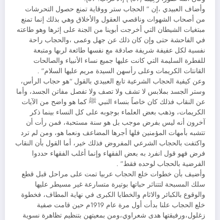
وأضاف العبيدي ،إن ” الحجاب ستر ووقاية تمنع حصول التحرشات
من أصحاب الشهوات وناقصي العقول والأخلاق وهي بذلك إنما تمنع
مبتغيات الشيطان التي أخرجت أبوينا من الجنة على إثرها وهو طاعته
في الفاحشة حتى وإن كان ذلك عن جهل وعمى ،والحجاب راحة
نفسية لكل عفيفة شريفة صادقة مع نفسها طائعة لربها ومتبعة
للفطرة السليمة التي كانت عليها جميع نساء الأنبياء والصالحات
القانتات الكريمات وعلى رأسهن السيدة مريم عليها السلام” .
وعن كيفية الحجاب الشرعية تابع العبيدي بالقول “هو حجاب الرأس،
وستر الجسد بملابس لا تشف ولا تصف ولا تفصل مفاتن الجسد، وأما
عن النقاب فذلك كان خاصاً بنساء النبي ﷺ كما هو واضح من الآيات
الكريمات، وذهب بعض العلماء بوجوبه على كل النساء بينما ذكر
آخرون أنه ليس بفرض موجب بل هو سنة مستحبة، فمن رأت أن
تتشبه بأمهات المؤمنين فلها أجرها المضاعف ونعما هو، ومن لم ترد
واكتفت بالحجاب الشرعي المفروض فذلك خير، أما القول بأن النقاب
فرض فهو قول انفرد به بعض الفقهاء وإنما أغلب الفقهاء حددوا
الفرضية بالحجاب لوحده فقط” .
وأضيف بأن خطوات خلع الحجاب عربيا تمت على مراحل قبل قطع
سلك المسبحة لتتناثر حباتها بوتيرة متسارعة غير مسيطر عليها
والوقوع بالكبائر والاثام والخطايا الكبرى في نهاية المطاف، فخطوة
خلع الحجاب علنا بدأت أول مرة عام 1919م حين قامت صفية
زغلول،ورفيقتها هدى شعراوي،ومن بمعيتهن بتنظيم تظاهرة نسوية