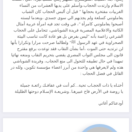
الاسلام وارتدت الحجاب،وأسلم على يديها العشرات من النساء
الغربيات مفتخرة بحجابها ” قبل أن ألبس الحجاب كان الشباب
يعاملونني كسلعة ولم يجذبهم الي سوى جسدي ،وبعدما لبسته
أصبحوا يعاملونني كامرأة “، في وقت تجد فيه امرأة عربية أمثال
الكاتبة والاعلامية المصرية فريدة الشوباشي، تتحامل على الحجاب
الشرعي زاعمة بأنه “ليس بفرض بل هو عادة كانت تناسب البيئة
الصحراوية في عهد الرسول ﷺ” ولطالما صرحت مرارا وتكرارا بأنها
لن ترتديه حتى الموت ،أما بشأن النقاب فقد توعدت برفع مقترح
قانون الى مجلس النواب المصري يقضي بتحريم النقاب ومنعه نهائيا
تمهيدا في حال تطبيقه للتحول الى منع الحجاب، وفريدة الشوباشي
هذه ولم لايعرفها هي واحدة من أبرز اعضاء مؤسسة تكوين، ولله در
القائل في فضل الحجاب :
أختـاه يا ذات الحجـاب تحية…كم أنت في عفافـك رائعـة جميلة
يا روضة في الأرض فاح عبيرهـا..وشريعـة الإسـلام دوحتها الظليلة
أودعناكم أغاتي