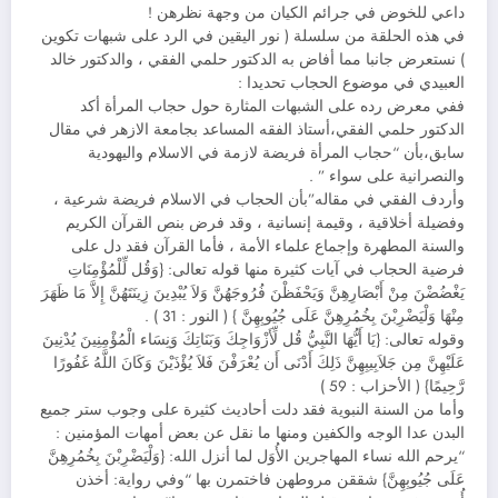
داعي للخوض في جرائم الكيان من وجهة نظرهن !
في هذه الحلقة من سلسلة ( نور اليقين في الرد على شبهات تكوين
) نستعرض جانبا مما أفاض به الدكتور حلمي الفقي ، والدكتور خالد
العبيدي في موضوع الحجاب تحديدا :
ففي معرض رده على الشبهات المثارة حول حجاب المرأة أكد
الدكتور حلمي الفقي،أستاذ الفقه المساعد بجامعة الازهر في مقال
سابق،بأن “حجاب المرأة فريضة لازمة في الاسلام واليهودية
والنصرانية على سواء ” .
وأردف الفقي في مقاله”بأن الحجاب في الاسلام فريضة شرعية ،
وفضيلة أخلاقية ، وقيمة إنسانية ، وقد فرض بنص القرآن الكريم
والسنة المطهرة وإجماع علماء الأمة ، فأما القرآن فقد دل على
فرضية الحجاب في آيات كثيرة منها قوله تعالى: {وَقُل لِّلْمُؤْمِنَاتِ
يَغْضُضْنَ مِنْ أَبْصَارِهِنَّ وَيَحْفَظْنَ فُرُوجَهُنَّ وَلاَ يُبْدِينَ زِينَتَهُنَّ إِلاَّ مَا ظَهَرَ
مِنْهَا وَلْيَضْرِبْنَ بِخُمُرِهِنَّ عَلَى جُيُوبِهِنَّ } ( النور : 31 ) .
وقوله تعالى: {يَا أَيُّهَا النَّبِيُّ قُل لِّأَزْوَاجِكَ وَبَنَاتِكَ وَنِسَاء الْمُؤْمِنِينَ يُدْنِينَ
عَلَيْهِنَّ مِن جَلاَبِيبِهِنَّ ذَلِكَ أَدْنَى أَن يُعْرَفْنَ فَلاَ يُؤْذَيْنَ وَكَانَ اللَّهُ غَفُورًا
رَّحِيمًا} ( الأحزاب : 59 )
وأما من السنة النبوية فقد دلت أحاديث كثيرة على وجوب ستر جميع
البدن عدا الوجه والكفين ومنها ما نقل عن بعض أمهات المؤمنين :
“يرحم الله نساء المهاجرين الأُوَل لما أنزل الله: {وَلْيَضْرِبْنَ بِخُمُرِهِنَّ
عَلَى جُيُوبِهِنَّ} شققن مروطهن فاختمرن بها “وفي رواية: أخذن