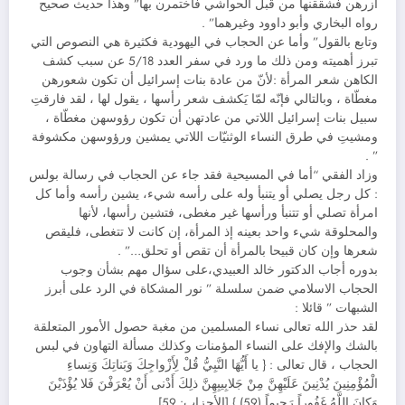
أُزرهن فشققنها من قبل الحواشي فاختمرن بها” وهذا حديث صحيح
رواه البخاري وأبو داوود وغيرهما” .
وتابع بالقول” وأما عن الحجاب في اليهودية فكثيرة هي النصوص التي
تبرز أهميته ومن ذلك ما ورد في سفر العدد 5/18 عن سبب كشف
الكاهن شعر المرأة :ﻷنّ من عادة بنات إسرائيل أن تكون شعورهن
مغطّاة ، وبالتالي فإنّه لمّا يَكشف شعر رأسها ، يقول لها ، ‏لقد فارقتِ
سبيل بنات إسرائيل اللاتي من عادتهن أن تكون رؤوسهن مغطّاة ،
ومشيتِ في طرق النساء الوثنيّات اللاتي يمشين ورؤوسهن مكشوفة
” .‏
وزاد الفقي “أما في المسيحية فقد جاء عن الحجاب في رسالة بولس
: كل رجل يصلي أو يتنبأ وله على رأسه شيء، يشين رأسه وأما كل
امرأة تصلي أو تتنبأ ورأسها غير مغطى، فتشين رأسها، ﻷنها
والمحلوقة شيء واحد بعينه إذ المرأة، إن كانت ﻻ تتغطى، فليقص
شعرها وإن كان قبيحا بالمرأة أن تقص أو تحلق…” .
بدوره أجاب الدكتور خالد العبيدي،على سؤال مهم بشأن وجوب
الحجاب الاسلامي ضمن سلسلة ” نور المشكاة في الرد على أبرز
الشبهات ” قائلا :
لقد حذر الله تعالى نساء المسلمين من مغبة حصول الأمور المتعلقة
بالشك والإفك على النساء المؤمنات وكذلك مسألة التهاون في لبس
الحجاب ، قال تعالى : { يا أَيُّهَا النَّبِيُّ قُلْ لِأَزْواجِكَ وَبَناتِكَ وَنِساءِ
الْمُؤْمِنِينَ يُدْنِينَ عَلَيْهِنَّ مِنْ جَلابِيبِهِنَّ ذلِكَ أَدْنى أَنْ يُعْرَفْنَ فَلا يُؤْذَيْنَ
وَكانَ اللَّهُ غَفُوراً رَحِيماً (59) } [الأحزاب: 59].