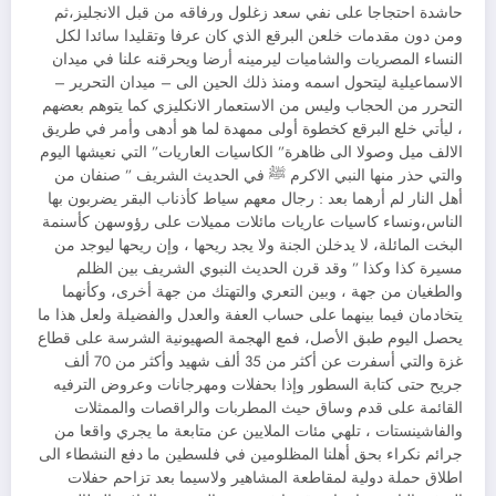
حاشدة احتجاجا على نفي سعد زغلول ورفاقه من قبل الانجليز،ثم
ومن دون مقدمات خلعن البرقع الذي كان عرفا وتقليدا سائدا لكل
النساء المصريات والشاميات ليرمينه أرضا ويحرقنه علنا في ميدان
الاسماعيلية ليتحول اسمه ومنذ ذلك الحين الى – ميدان التحرير –
التحرر من الحجاب وليس من الاستعمار الانكليزي كما يتوهم بعضهم
، ليأتي خلع البرقع كخطوة أولى ممهدة لما هو أدهى وأمر في طريق
الالف ميل وصولا الى ظاهرة” الكاسيات العاريات” التي نعيشها اليوم
والتي حذر منها النبي الاكرم ﷺ في الحديث الشريف ” صنفان من
أهل النار لم أرهما بعد : رجال معهم سياط كأذناب البقر يضربون بها
الناس،ونساء كاسيات عاريات مائلات مميلات على رؤوسهن كأسنمة
البخت المائلة، لا يدخلن الجنة ولا يجد ريحها ، وإن ريحها ليوجد من
مسيرة كذا وكذا ” وقد قرن الحديث النبوي الشريف بين الظلم
والطغيان من جهة ، وبين التعري والتهتك من جهة أخرى، وكأنهما
يتخادمان فيما بينهما على حساب العفة والعدل والفضيلة ولعل هذا ما
يحصل اليوم طبق الأصل، فمع الهجمة الصهيونية الشرسة على قطاع
غزة والتي أسفرت عن أكثر من 35 ألف شهيد وأكثر من 70 ألف
جريح حتى كتابة السطور وإذا بحفلات ومهرجانات وعروض الترفيه
القائمة على قدم وساق حيث المطربات والراقصات والممثلات
والفاشينستات ، تلهي مئات الملايين عن متابعة ما يجري واقعا من
جرائم نكراء بحق أهلنا المظلومين في فلسطين ما دفع النشطاء الى
اطلاق حملة دولية لمقاطعة المشاهير ولاسيما بعد تزاحم حفلات