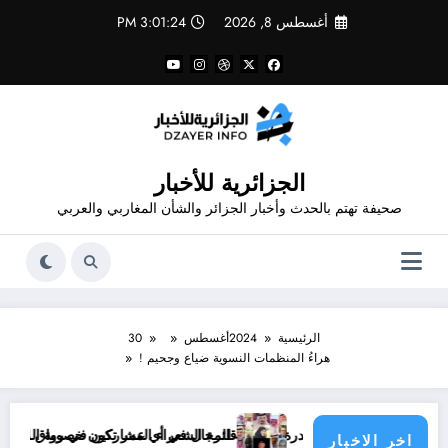
لتجاوز
أغسطس 8, 2026
3:01:25 PM
لى
لمحتوى
الجزائرية للأخبار
صحيفة تهتم بالحدث وأخبار الجزائر والشأن المغاربي والعربي
الرئيسية
2024
أغسطس
30
هراءُ المنظمات النسوية ضياع وجحيم !
 القدرة الجنسية للرجال في أي عمر تكون خصوبة الرجل في أوجها؟
قائمة الشعراء المشاركين في رواق الشعر العربي و الشعبي ضم
اخر الاخبار