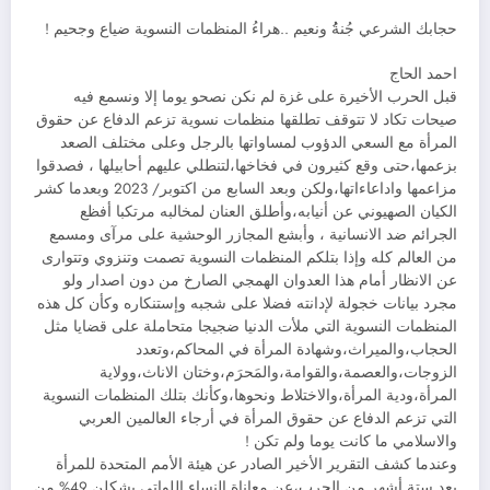
حجابك الشرعي جُنةُُ ونعيم ..هراءُ المنظمات النسوية ضياع وجحيم !
احمد الحاج
قبل الحرب الأخيرة على غزة لم نكن نصحو يوما إلا ونسمع فيه
صيحات تكاد لا تتوقف تطلقها منظمات نسوية تزعم الدفاع عن حقوق
المرأة مع السعي الدؤوب لمساواتها بالرجل وعلى مختلف الصعد
بزعمها،حتى وقع كثيرون في فخاخها،لتنطلي عليهم أحابيلها ، فصدقوا
مزاعمها واداعاءاتها،ولكن وبعد السابع من اكتوبر/ 2023 وبعدما كشر
الكيان الصهيوني عن أنيابه،وأطلق العنان لمخالبه مرتكبا أفظع
الجرائم ضد الانسانية ، وأبشع المجازر الوحشية على مرآى ومسمع
من العالم كله وإذا بتلكم المنظمات النسوية تصمت وتنزوي وتتوارى
عن الانظار أمام هذا العدوان الهمجي الصارخ من دون اصدار ولو
مجرد بيانات خجولة لإدانته فضلا على شجبه وإستنكاره وكأن كل هذه
المنظمات النسوية التي ملأت الدنيا ضجيجا متحاملة على قضايا مثل
الحجاب،والميراث،وشهادة المرأة في المحاكم،وتعدد
الزوجات،والعصمة،والقوامة،والمَحرَم،وختان الاناث،وولاية
المرأة،ودية المرأة،والاختلاط ونحوها،وكأنك بتلك المنظمات النسوية
التي تزعم الدفاع عن حقوق المرأة في أرجاء العالمين العربي
والاسلامي ما كانت يوما ولم تكن !
وعندما كشف التقرير الأخير الصادر عن هيئة الأمم المتحدة للمرأة
بعد ستة أشهر من الحرب،عن معاناة النساء اللواتي يشكلن 49% من