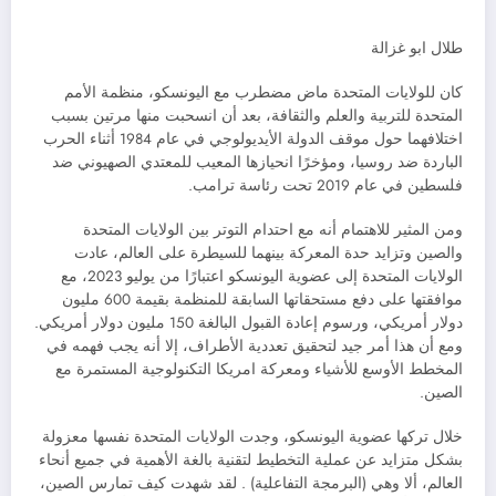
طلال ابو غزالة
كان للولايات المتحدة ماض مضطرب مع اليونسكو، منظمة الأمم
المتحدة للتربية والعلم والثقافة، بعد أن انسحبت منها مرتين بسبب
اختلافهما حول موقف الدولة الأيديولوجي في عام 1984 أثناء الحرب
الباردة ضد روسيا، ومؤخرًا انحيازها المعيب للمعتدي الصهيوني ضد
فلسطين في عام 2019 تحت رئاسة ترامب.
ومن المثير للاهتمام أنه مع احتدام التوتر بين الولايات المتحدة
والصين وتزايد حدة المعركة بينهما للسيطرة على العالم، عادت
الولايات المتحدة إلى عضوية اليونسكو اعتبارًا من يوليو 2023، مع
موافقتها على دفع مستحقاتها السابقة للمنظمة بقيمة 600 مليون
دولار أمريكي، ورسوم إعادة القبول البالغة 150 مليون دولار أمريكي.
ومع أن هذا أمر جيد لتحقيق تعددية الأطراف، إلا أنه يجب فهمه في
المخطط الأوسع للأشياء ومعركة امريكا التكنولوجية المستمرة مع
الصين.
خلال تركها عضوية اليونسكو، وجدت الولايات المتحدة نفسها معزولة
بشكل متزايد عن عملية التخطيط لتقنية بالغة الأهمية في جميع أنحاء
العالم، ألا وهي (البرمجة التفاعلية) . لقد شهدت كيف تمارس الصين،