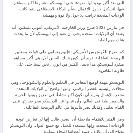
التي تعد أكبر تهديد لها، نفوذها على اليونسكو باعتبارها أكبر مساهم
فيها، لتشكيل جدول الأعمال بشأن الذكاء الاصطناعي بينما كانت
الولايات المتحدة تراقب بلا حول ولا قوة ومهمشة.
في مارس 2023 صرح وزير الخارجية الأمريكي، أنتوني بلينكين، أنه
يعتقد أن الولايات المتحدة يجب أن تعود إلى اليونسكو لأن ما يحدث
هناك مهم للغاية.
كما صرح للكونجرس الأمريكي: «إنهم يعملون على قواعد ومعايير
البرمجة التفاعلية. نريد أن نكون هناك. الصين الآن هي أكبر مساهم
منفرد لليونسكو. هذا يحمل الكثير من الوزن. نحن لسنا حتى على
طاولة النقاش».
اليونسكو مهمة لوضع المعايير في التعليم والعلوم والتكنولوجيا، وهي
مجالات رئيسية للعصر الرقمي. ومن الواضح أن الولايات المتحدة
تشعر بالإهمال وتريد أن تكون أكثر نشاطًا في تعزيز رؤيتها للحرية
والديمقراطية في العالم، وأن غيابها عن اليونسكو يضر بقدرتها على
القيام بذلك، وكذلك يضر بتأثيرها في عالم البرمجة التفاعلية.
ومن المثير للاهتمام ملاحظة أن الصين قالت إنها لن تعارض عودة
الولايات المتحدة، وإنها مستعدة للعمل مع جميع الدول، وأن اليونسكو
تحتاج إلى أن يكاتف جميع أعضائها للوفاء بمهامها.