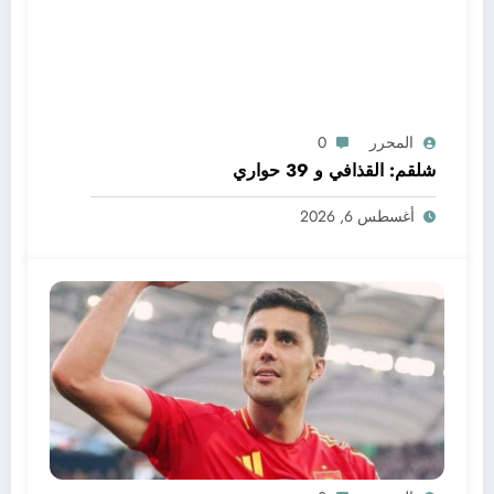
المحرر
0
شلقم: القذافي و 39 حواري
أغسطس 6, 2026