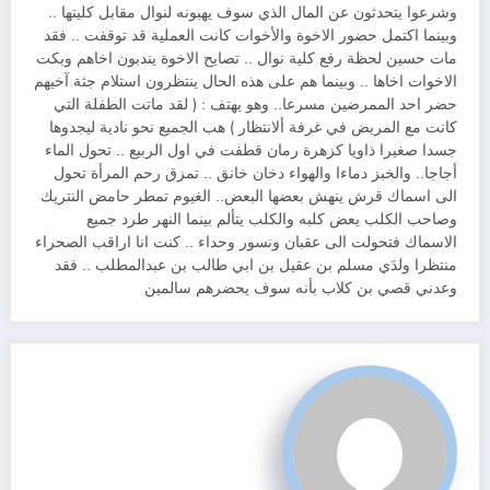
وشرعوا يتحدثون عن المال الذي سوف يهبونه لنوال مقابل كليتها ..
وبينما اكتمل حضور الاخوة والأخوات كانت العملية قد توقفت .. فقد
مات حسين لحظة رفع كلية نوال .. تصايح الاخوة يندبون اخاهم وبكت
الاخوات اخاها .. وبينما هم على هذه الحال ينتظرون استلام جثة آخيهم
حضر احد الممرضين مسرعا.. وهو يهتف : ( لقد ماتت الطفلة التي
كانت مع المريض في غرفة ألانتظار ) هب الجميع نحو نادية ليجدوها
جسدا صغيرا ذاويا كزهرة رمان قطفت في اول الربيع .. تحول الماء
أجاجا.. والخبز دماءا والهواء دخان خانق .. تمزق رحم المرأة تحول
الى اسماك قرش ينهش بعضها البعض.. الغيوم تمطر حامض النتريك
وصاحب الكلب يعض كلبه والكلب يتألم بينما النهر طرد جميع
الاسماك فتحولت الى عقبان ونسور وحداء .. كنت انا اراقب الصحراء
منتظرا ولدَي مسلم بن عقيل بن ابي طالب بن عبدالمطلب .. فقد
وعدني قصي بن كلاب بأنه سوف يحضرهم سالمين