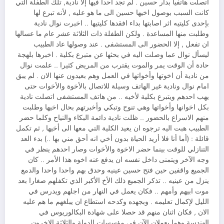
اتصلت هاتفيا بدار حسين . لم تجد احدا فيها إلا نادية, تلك الطفلة التي
كانت السبب بوصول اخيها حسين الى ما هو عليه , لأنه تبرع لها
بإحدى كليتيه اثر اصابتها بداء افقدها كليتيها .. اخبرت نوال نادية
وطلبت منها المساعدة . ولكن الطفلة ذات الثلاثة عشر عام ما عسالها
ان تفعل , إلا الحضور الى المستشفى . عند وصولها عاد الطبيب
ليسأل نوال عما وصلت اليه في بحثها عن متبرع بكلية . اخبرها بلهجة
حادة أن الوقت يمر والموت يقترب من المريض كثيرا .. علمت نوال
من نادية أن اخوتها وأخواتها في العمل وهم بعيدون عنها الان . لم يبق
امام نوال ونادية غير الهاتف وسيلة للاتصال بالأخوة والأخوات حتى
يهب احدهم ويتبرع بكلية لأخيه .. من هاتف المستشفى اتصلت نادية
بكل اخوانها وأخواتها وهي تنوح وتبكي وأخبرتهم بحال اخيها وطلبت
منهم الاسراع بالحضور .. ظلت نادية دائمة البكاء والنياح وكلما حضر
الطبيب هبت اليه ترجوه ان يعيد الكلية التي معها الى أخيها , ثم تكمل
قائلة : (أما أنا فلا أريد الحياة بدون أخي انه أحق مني بها ..) بدء العد
التنازلي للوقت بينما حضر الاخوة والأخوات وصار احدهم ينظر في
وجه الآخر ويتمنى داخل نفسه ان يدفع عنه اخوه هذا الأمر .. كان
الجميع واقفين حين فتح حسين عينيه وحدق بهم واحدا واحدا والدمع
ينزل من عينيه .. تذكر الجميع ذلك الأخ الأكبر الذي تكفلهم صغارا بعد
موت ابيهم وأمهم .. فكان يعمل في النهار من اجلهم ويدرس في
الليل لإكمال تعليمه . وبجهده وكدحه استطاع ان يبلغهم ما هم عليه
الان , فكان اثنان منهم قد حصلا على شهادة البكالوريوس في
الهندسة وهما يعملان الآن في مؤسسات الدولة والثلاثة الاخرون