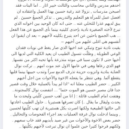
احدهم مدرس والثاني محاسب والثالث خبير اثار .. اما البنات فقد
اصبحن مدرسات , نزولا عند رغبة حسين بهذا العمل واعتقاده ان
افضل عمل للمرأة هو التعليم والتدريس .. تذكر الجميعُ حسينَ . لم
يبق لديهم عذرا للتخلي عنه .. حتى انه كان الوحيد بين اخوانه الذي
تبرع لأخته الصغيرة نادية بإحدى كليتيه بينما نأى الجميع عن هذا الفعل
… هب الجميع باحثين عن احد يتبرع بكليته لأخيهم – بعد ان ايقنوا ان
أنفسهم هي اغلى عليهم من أخيهم –
بقيت نادية تنوح وتبكي عند اخيها الذي صار يغط في نوبات فقدان
الوعي الطويلة , وظلّت تتسول الطبيب ان يعيد الكلية التي لديها الى
أخيها حتى لا تكون سببا في موته متذرعة بأنها تحبه اكثر من نفسها,
فهو الذي رعاها وهي في عامها الاول عند موت امهم .. تركت نوال
العناية بنادية وانزوت حزينة تذرف الدمع سراً وتندب حبيبها بينما قلبها
يتقطع ألما. وهي تنتظر ما يفعله الاخوة والأخوات من اجل أخيهم
الكبير .. حضر الطبيب معلنا انه “اذا لم يبدأ بالعملية خلال وقت قصير
جدا فان مصير حسين هو الموت حتما” … انتفضت نوال كالمجنونة..
وهتفت امام الطبيب قائلة : ( انا من أهب حسين كلْيتي وليحدث ما
يحدث وليقال ما يقال ..) كان تصرفها هستيريا .. حاول الطبيب اعادتها
الى حالتها الطبيعية ولكنها اصرت بكل هستيرية ان تهب كلْيتها لحسين
, وبينما ادخلت نوال غرفة العمليات بعد اجراء الفحوصات والتحاليل .
حضر بعض الاخوة والأخوات من غير صيد بأيديهم فقد خاب سعيهم .
ولكنهم فرحوا كثيرا حين علموا ان نوال تبرعت لأخيهم بكلْيتها ..