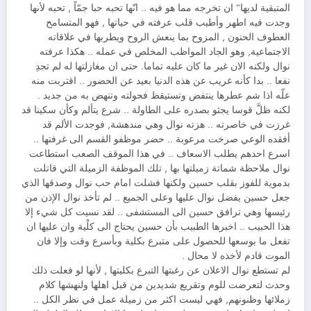
المتبقية لديها” ان تخرجه مما هو فيه .. انّها تحبه حبا جمّاً , تحبه لأنها
وجدت فيه اطهر وأطيب قلب عرفته في حياتها , فهو المتسامح
العطوف الحنون , المزوح بما ينعش الروح ويطربها في علاقاته
الاجتماعية, وهو الجاد المواظب المخلص في عمله .. هكذا عرفته
نوال ولكنه الان غير ما كان عليه تماما. حتى ان مغازلتها له لم تجدِ
نفعا .. بدا كأنه غريب عن هذه الدنيا بعيد عن الحضور .. اقتربت منه
علّه اذا شم عطرها ينتفض وتستيقظ فحولته وتنهض به من جديد .
لكنه ظلَّ قوسا يجثو بصدره على الطاولة .. شرع يتألم وكأن سكينا قد
غرزت في خاصرته .. هزته نوال وهي مندهشة, فوجدت الألم قد
أفقده الوعي صرخت مرعوبة .. حضر موظفو القسم الى غرفتها ..
اسرع احدهم يطلب الاسعاف .. في هذا الموقف الصعب استطاعت
نوال ملاحظة شماتة زميلتها بها , تلك الموظفة الزميلة التي قاتلت
بدموية للفوز بقلب حسين ولكنها فشلت امام حب نوال وصدقها الذي
جعل حسين يفضل نوال عليها وعلى الجميع .. لم تأخذ نوال الإذن من
رئيسها وهي ترافق حسين الى المستشفى .. لقد نسيت كل شيء إلا
هذا الحبيب .. اخبرها الطبيب بأن حسين يحتاج الى كلْية وان عليها ان
تفعل ما بوسعها للحصول على متبرع بكلية وبأسرع وقت وإلا فان
الموت قادم لأخذه لا محال .
لم تستطع نوال الاعلان عن رغبتها التبرع بكليتها , لأنها لو فعلت ذلك
وحدث لتعرضت للوم وتقريع شديدين من قبل اهلها ولنهشها كلام
زملائها وظنونهم, فهي ليست اكثر من زميلة عمل في نظر الكل ..