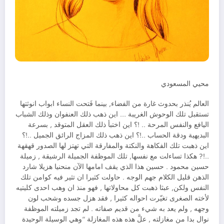
محيي المسعودي
العالم يُنذر بحدوث غارة من الفضاء, بينما فَتحت النساء ابواب انوثتها
تستقبل تلك الوحوش الغريبة … اين ذهب ذلك العنفوان وذلك الشباب
اليافع والنفس المرحة .. !؟ اين اختبأ ذلك العقل المتوقد , بسرعة
البديهية ودقة الحساب ..!؟ اين ذهب ذلك المزاج الرائق الجميل ..!؟
اين ذهبت تلك الفكاهة والنكتة والمفارقة التي تهتز لها الصدور قهقهة
..!? هكذا تساءلت مع نفسها, تلك الموظفة الجميلة الرشيقة , زميلة
حسين محمود . حسين هذا الذي يقف امامها الآن منحنيا هزيلا شارد
الذهن قليل الكلام جهم الوجه . حاولت كثيرا ان تثير فيه كوامن تلك
النفس ولكن, عبثا ذهبت كل محاولاتها , فهو منذ ان وهب احدى كليتيه
لأخته الصغرى تغيّرت احواله كثيرا , فقد هزل جسده وشحب لون
وجهه , ولم يعد به شيء من قديم صفاته . لم تجد زميلته الموظفة
نوال بدا من مغازلته , علَّ هذه هذه المغازلة “وهي الوسيلة الوحيدة