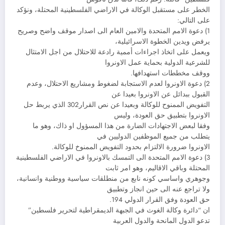
الخطر على مستقبل الوكالة في الاراضي الفلسطينية المحتلة، ونؤكد
على التالي:
1) دعوة الامم المتحدة والامين العام الى اصدار موقف واضح وصريح
يرفض ويدين الخطوة الاسرائيلية،
ويعمل على اتخاذ اجراءات أممية رادعة للاحتلال من اجل الامتثال
للشرعية الدولية بحماية عمل الاونروا
ووقف مخططات استهدافها.
2) دعوة الاونروا لعدم الاستجابة لضغوط ومشاريع الاحتلال، وعدم
القبول ببدائل عن الاونروا بعيدا عن
التفويض الممنوح للوكالة وبعيدا عن نص القرار302 الذي يربط حل
الاونروا بتطبيق حق العودة، وليس
وفقا لبعض الاجتهادات الضارة من هذا المسؤول او ذاك، وهو ما
يتطلب من جميع الموظفين الدوليين في
الاونروا ضرورة الالتزام بحدود التفويض الممنوخ للوكالة.
3) دعوة الامم المتحدة الى التمسك بالاونروا في الاراضي الفلسطينية
المحتلة وباقي الاقاليم، وهو امر ثابت
وجوهري واساسي كونه نابع من منطلقات سياسية ووطنية وانسانية،
ولا تراجع عنه الى حين انجاز وتطبيق
حق العودة وفق القرار الدولي 194.
ان “دائرة وكالة الغوث في الجبهة الديمقراطية لتحرير فلسطين”
تدعو الدول المانحة والدول العربية