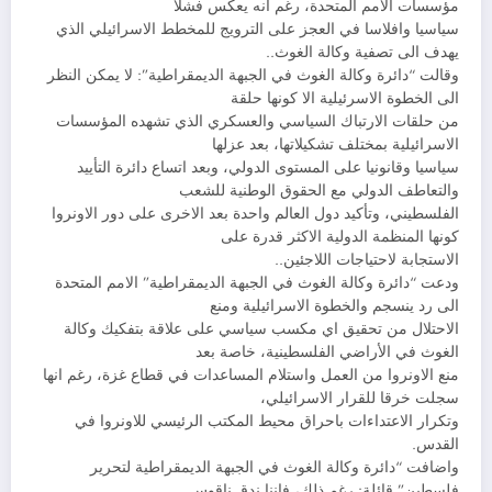
مؤسسات الامم المتحدة، رغم انه يعكس فشلا
سياسيا وافلاسا في العجز على الترويج للمخطط الاسرائيلي الذي
يهدف الى تصفية وكالة الغوث..
وقالت “دائرة وكالة الغوث في الجبهة الديمقراطية”: لا يمكن النظر
الى الخطوة الاسرئيلية الا كونها حلقة
من حلقات الارتباك السياسي والعسكري الذي تشهده المؤسسات
الاسرائيلية بمختلف تشكيلاتها، بعد عزلها
سياسيا وقانونيا على المستوى الدولي، وبعد اتساع دائرة التأييد
والتعاطف الدولي مع الحقوق الوطنية للشعب
الفلسطيني، وتأكيد دول العالم واحدة بعد الاخرى على دور الاونروا
كونها المنظمة الدولية الاكثر قدرة على
الاستجابة لاحتياجات اللاجئين..
ودعت “دائرة وكالة الغوث في الجبهة الديمقراطية” الامم المتحدة
الى رد ينسجم والخطوة الاسرائيلية ومنع
الاحتلال من تحقيق اي مكسب سياسي على علاقة بتفكيك وكالة
الغوث في الأراضي الفلسطينية، خاصة بعد
منع الاونروا من العمل واستلام المساعدات في قطاع غزة، رغم انها
سجلت خرقا للقرار الاسرائيلي،
وتكرار الاعتداءات باحراق محيط المكتب الرئيسي للاونروا في
القدس.
واضافت “دائرة وكالة الغوث في الجبهة الديمقراطية لتحرير
فلسطين” قائلة: رغم ذلك، فاننا ندق ناقوس