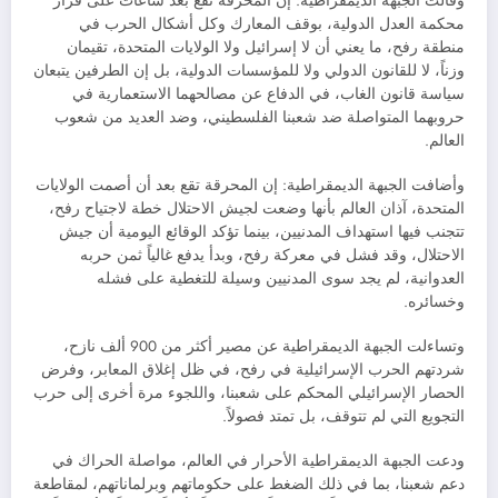
وقالت الجبهة الديمقراطية: إن المحرقة تقع بعد ساعات على قرار
محكمة العدل الدولية، بوقف المعارك وكل أشكال الحرب في
منطقة رفح، ما يعني أن لا إسرائيل ولا الولايات المتحدة، تقيمان
وزناً، لا للقانون الدولي ولا للمؤسسات الدولية، بل إن الطرفين يتبعان
سياسة قانون الغاب، في الدفاع عن مصالحهما الاستعمارية في
حروبهما المتواصلة ضد شعبنا الفلسطيني، وضد العديد من شعوب
العالم.
وأضافت الجبهة الديمقراطية: إن المحرقة تقع بعد أن أصمت الولايات
المتحدة، آذان العالم بأنها وضعت لجيش الاحتلال خطة لاجتياح رفح،
تتجنب فيها استهداف المدنيين، بينما تؤكد الوقائع اليومية أن جيش
الاحتلال، وقد فشل في معركة رفح، وبدأ يدفع غالياً ثمن حربه
العدوانية، لم يجد سوى المدنيين وسيلة للتغطية على فشله
وخسائره.
وتساءلت الجبهة الديمقراطية عن مصير أكثر من 900 ألف نازح،
شردتهم الحرب الإسرائيلية في رفح، في ظل إغلاق المعابر، وفرض
الحصار الإسرائيلي المحكم على شعبنا، واللجوء مرة أخرى إلى حرب
التجويع التي لم تتوقف، بل تمتد فصولاً.
ودعت الجبهة الديمقراطية الأحرار في العالم، مواصلة الحراك في
دعم شعبنا، بما في ذلك الضغط على حكوماتهم وبرلماناتهم، لمقاطعة