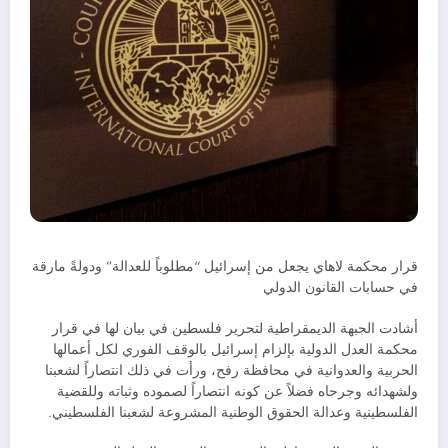
قرار محكمة لاهاي يجعل من إسرائيل “مطلوباً للعدالة” ودولةً مارقة
في حسابات القانون الدولي
أشادت الجبهة الديمقراطية لتحرير فلسطين في بيان لها في قرار
محكمة العدل الدولية بإلزام إسرائيل بالوقف الفوري لكل أعمالها
الحربية والعدوانية في محافظة رفح، ورأت في ذلك انتصاراً لشعبنا
ولشهدائه وجرحاه فضلاً عن كونه انتصاراً لصموده وثباته وللقضية
الفلسطينية وعدالة الحقوق الوطنية المشروعة لشعبنا الفلسطيني.