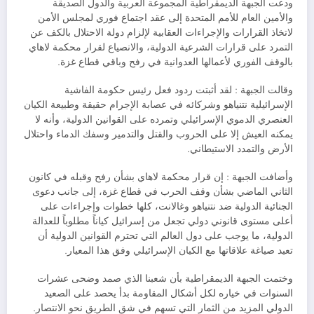
ودعت الجبهة الديمقراطية المجموعة العربية والدول الصديقة
والأمين العام للأمم المتحدة إلى عقد اجتماع فوري لمجلس الأمن
لاتخاذ القرارات والإجراءات العقابية لإلزام دولة الاحتلال بالكف عن
التمرد على قرارات الشرعية الدولية، والانصياع لقرار محكمة لاهاي
بالوقف الفوري لأعمالها العدوانية في رفح وباقي قطاع غزة.
وقالت الجبهة : لقد أثبتت ردود فعل رئيس حكومة الفاشية
الإسرائيلية نتنياهو وشركائه في عصابة الإجرام حقيقة وطبيعة الكيان
العنصري الدموي الإسرائيلي وتمرده على القوانين الدولية، وأنه لا
يمكنه العيش إلا على الحروب والقتل والتدمير وسفك الدماء واحتلال
الأرض والتمدد الاستيطاني.
وأضافت الجبهة : إن قرار محكمة لاهاي بشأن رفح وقبله في كانون
الثاني الماضي بشأن وقف الحرب في قطاع غزة، إلى جانب دعوى
الجنائية الدولية ضد نتنياهو وغالانت، كلها خطوات وإجراءات على
أعلى مستوى قانوني دولي تجعل من إسرائيل كياناً مطلوباً للعدالة
الدولية، ما يوجب على دول العالم التي تحترم القوانين الدولية أن
تعيد صياغة علاقاتها مع الكيان الإسرائيلي وفق هذا المعيار.
وختمت الجبهة الديمقراطية بأن شعبنا الذي صمد وضحى عشرات
السنوات في خياره لكل أشكال المقاومة بدأ يحصد على الصعيد
الدولي المزيد من الثمار التي تسهم في شق الطريق نحو الانتصار.