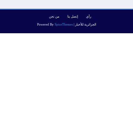
رأي
إتصل بنا
من نحن
الجزائرية للأخبار | Powered By
SpiceThemes