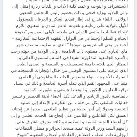
الاستشراف و التوجيه و عميد كلية الآداب و اللغات زيارة إمتنان إلى
والي الولاية بوزايد فتحي و ذلك بحضور رئيس المجلس الشعبي
الولائي ، اللقاء يندرج في إطار تقديم الشكر و العرفان للمسؤول
الأول بالولاية على رعايته و تقديمه الدعم المادي و المعنوي اللازم
لإنجاح فعاليات الملتقى الدولي في طبعته الأولى الموسوم “بجودة
الحياة و السلم الإجتماعي في النوازل الفقهية الإجتماعية المغاربية –
أحمد بن يحي الونشريسي نموذجا ” الذي تم تنظيمه منتصف شهر
ماي الجاري على مستوى ذات الجامعة ، والي الولاية من جهته رحب
بالأسرة الجامعية المذكورة مشيدا في كلمته بالمستوى العالي و
الممتاز الذي بلغته جامعة تيسمسيلت و بالسمعة و الصدى الطيب
الذي عرفته على المستوى الوطني من خلال الإنجازات المسجلة في
السنوات الأخيرة ، سواء بخصوص الجانب البيداغوجي أو العلمي ،
مثنيا على المجهود القيم الذي تبذله أسرة الجامعة و ذلك في سبيل
ترقية التعليم و التكوين و البحث الجامعي و نطويره ، كما نوه
بالمناسبة بالدور الريادي و الفاعل لكل أعضاء لجنة التحضير و تسيير
فعاليات الملتقى بكل مراحله ، من الفكرة و الإعداد إلى عملية
التجسيد وصولا إلى آخر لحظة من تنظيم الملتقى ، معبرا عن إمتنانه
العميق لكل الفاعلين و القائمين على إنجاح هذا الحدث العلمي و إلى
كل أعضاء اللجنة العلمية و التنظيمية و كافة ضيوف الشرف على
رأسهم السيد وزير الدولة عميد مسجد الجزائر و ممثلي القطاعات
الوزارية ذات الصلة ، فضلا عن العلماء و أصحاب الفضيلة “شيوخ