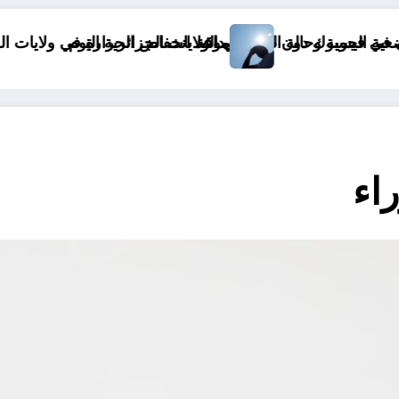
نخفاض الحرارة في ولايات الجزائر
 le monde&
اء