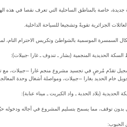
 جديدة، خاصة بالمناطق الساحلية التي تعرف نقصا في هذه الهيا
عائلات الجزائرية تقويةً وتشجيعا للسياحة الداخلية.
ال السمسرة الموسمية بالشواطئ وتكريس الاحترام التام، لمبدأ
سكة الحديدية المنجمية (بشار ـ تندوف ـ غارا -جبيلات):
سجيل تقدّم مُرضٍ في تجسيد مشروع منجم غارا –جبيلات، مع تج
ل خام الحديد بغارا –جبيلات، ومواصلة أشغال وحدة المعالجة ال
لحديدية (بلاد الحدبة ـ واد الكبريت ـ ميناء عنابة):
ي بدون توقف، مما يسمح بتسليم المشروع في آجاله ودخوله حيّز
 الحبوب: