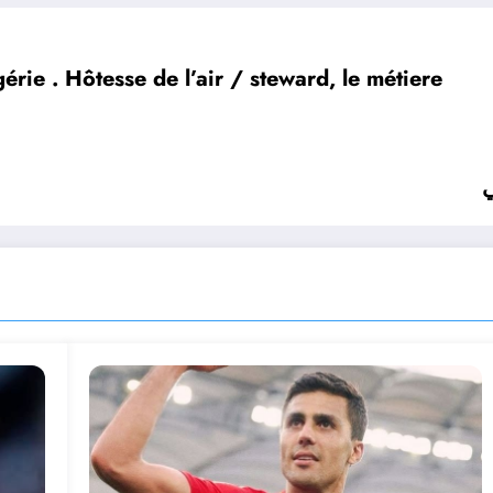
Comment devenir hôtesse de l’air en Algérie . Hôtesse de l’air / steward, le métiere.