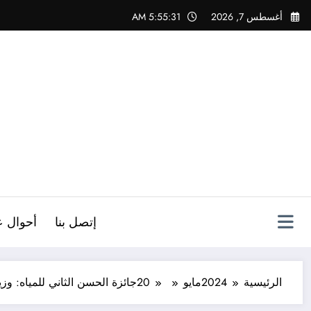
لتجاوز
أغسطس 7, 2026
5:55:33 AM
لى
لمحتوى
ص
إتصل بنا
أحوال ع
الرئيسية
2024
مايو
20
جائزة الحسن الثاني للمياه: وزي