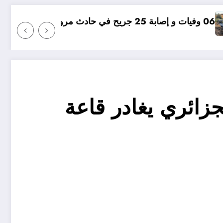
مؤامرة فينيسيوس ضد ارس
لجزائري يغادر قاعة