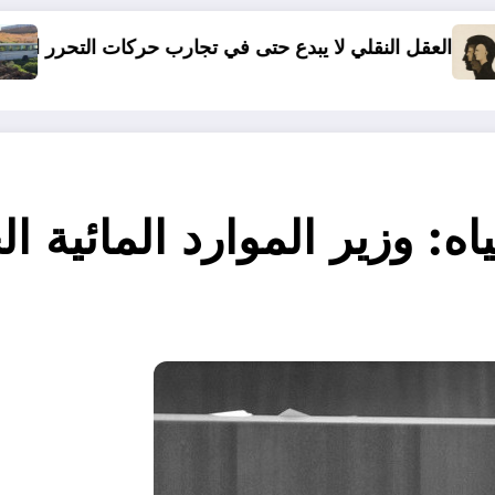
دع حتى في تجارب حركات التحرر الوطني
06 وفيات و إصابة 25 جريح في حادث مرور بقسنطينة
ه: وزير الموارد المائية ا