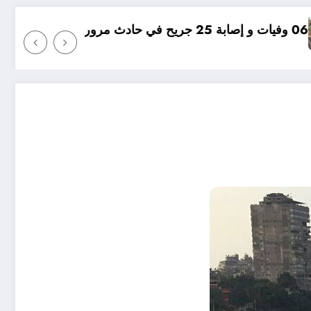
مؤامرة فينيسيوس ضد ارسنال