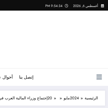
لتجاوز
أغسطس 6, 2026
9:54:36 PM
لى
لمحتوى
ص
إتصل بنا
أحوال ع
الرئيسية
2024
مايو
20
إجتماع وزراء المالية العرب في