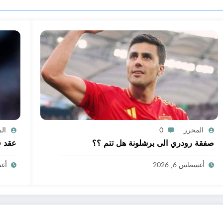
المحرر
0
ال
صفقة رودري الى برشلونة هل تتم ؟؟
عقد ف
أغسطس 6, 2026
أغسط