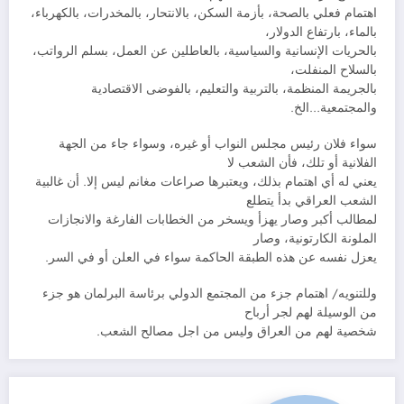
اهتمام فعلي بالصحة، بأزمة السكن، بالانتحار، بالمخدرات، بالكهرباء،
بالماء، بارتفاع الدولار،
بالحريات الإنسانية والسياسية، بالعاطلين عن العمل، بسلم الرواتب،
بالسلاح المنفلت،
بالجريمة المنظمة، بالتربية والتعليم، بالفوضى الاقتصادية
والمجتمعية…الخ.
سواء فلان رئيس مجلس النواب أو غيره، وسواء جاء من الجهة
الفلانية أو تلك، فأن الشعب لا
يعني له أي اهتمام بذلك، ويعتبرها صراعات مغانم ليس إلا. أن غالبية
الشعب العراقي بدأ يتطلع
لمطالب أكبر وصار يهزأ ويسخر من الخطابات الفارغة والانجازات
الملونة الكارتونية، وصار
يعزل نفسه عن هذه الطبقة الحاكمة سواء في العلن أو في السر.
وللتنويه/ اهتمام جزء من المجتمع الدولي برئاسة البرلمان هو جزء
من الوسيلة لهم لجر أرباح
شخصية لهم من العراق وليس من اجل مصالح الشعب.