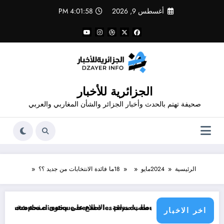
لتجاوز
أغسطس 9, 2026
4:01:59 PM
لى
لمحتوى
الجزائرية للأخبار
صحيفة تهتم بالحدث وأخبار الجزائر والشأن المغاربي والعربي
الرئيسية
2024
مايو
18
ما فائدة الانتخابات من جديد ؟؟
ص اغلق ملفه الشخصي في فيسبوك دون طلب صداقة
La pire catastrophe climatique menace les pays du monde
اخر الاخبار