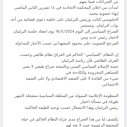
من الصراعات فيما بينهم
ابتدأت من اعلان المحكمة الاتحادية في ١٤ تشرين الثاني الماضي
إنهاء عضوية محمد
الحلبوسي كنائب ورئيس للبرلمان على خلفية دعوى قضائية من أحد
نواب البرلمان، ومستمر
الصراع السياسي إلى اليوم 18/5/2024 يوم انعقاد جلسة البرلمان
لاختيار رئيس جديد ومن
المرجح التصويت على محمود المشهداني حسب الأخبار المتداولة.
إن النظام “السياسي” الحاكم في العراق نظام طائفي وحسب
العرف الطائفي فأن رئاسة البرلمان
حصة الإسلام السياسي السني وبالنتيجة صراع طبقي لا يعني
للجماهير المحرومة والكادحة في
شيء من الفائدة لا على الصعيد الاقتصادي ولا على الصعيد
الاجتماعي.
المنظومة الإعلامية الممولة من السلطة السياسية منشغلة لأشهر
طويلة في مسألة اختيار
رئيس البرلمان وهذا الانشغال حسب توجيه الطبقة الحاكمة.
يكتشف لنا من هذا الصراع مدى عزلة النظام الحاكم عن حياة
المجتمع الرئيسية حيث لا نجد لهم