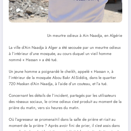
Un meurtre odieux à Ain Naadja, en Algérie
La ville d’Ain Naadja à Alger a été secouée par un meurtre odieux
à l’intérieur d’une mosquée, au cours duquel un vieil homme
nommé « Hassan » a été tué.
Un jeune homme a poignardé le cheikh, appelé « Hassan », à
l’intérieur de la mosquée Abou Bakr Al-Siddiq, dans le quartier
720 Maskan d’Ain Naadja, à l’aide d’un couteau, et l’a tué.
Concernant les détails de l’incident, partagés par les utilisateurs
des réseaux sociaux, le crime odieux s’est produit au moment de la
prière du matin, vers six heures du matin.
Où l’agresseur se promenait-il dans la salle de prière et riait au
moment de la prière ? Après avoir fini de prier, il s’est assis dans