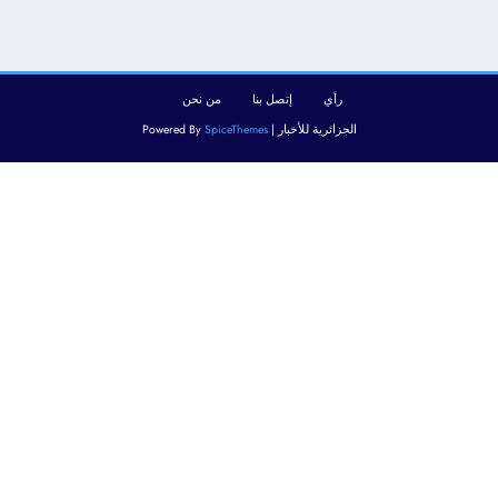
رأي
إتصل بنا
من نحن
الجزائرية للأخبار | Powered By
SpiceThemes