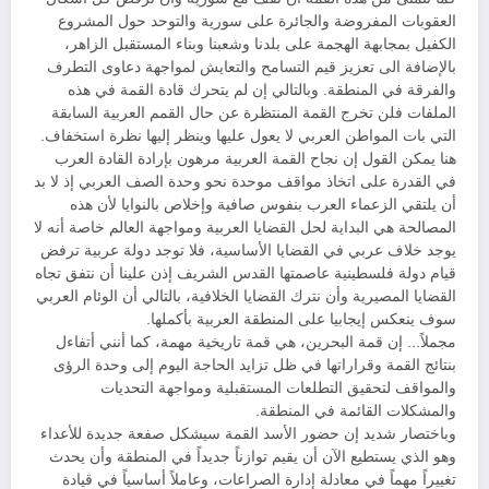
العقوبات المفروضة والجائرة على سورية والتوحد حول المشروع
الكفيل بمجابهة الهجمة على بلدنا وشعبنا وبناء المستقبل الزاهر،
بالإضافة الى تعزيز قيم التسامح والتعايش لمواجهة دعاوى التطرف
والفرقة في المنطقة. وبالتالي إن لم يتحرك قادة القمة في هذه
الملفات فلن تخرج القمة المنتظرة عن حال القمم العربية السابقة
التي بات المواطن العربي لا يعول عليها وينظر إليها نظرة استخفاف.
هنا يمكن القول إن نجاح القمة العربية مرهون بإرادة القادة العرب
في القدرة على اتخاذ مواقف موحدة نحو وحدة الصف العربي إذ لا بد
أن يلتقي الزعماء العرب بنفوس صافية وإخلاص بالنوايا لأن هذه
المصالحة هي البداية لحل القضايا العربية ومواجهة العالم خاصة أنه لا
يوجد خلاف عربي في القضايا الأساسية، فلا توجد دولة عربية ترفض
قيام دولة فلسطينية عاصمتها القدس الشريف إذن علينا أن نتفق تجاه
القضايا المصيرية وأن نترك القضايا الخلافية، بالتالي أن الوئام العربي
سوف ينعكس إيجابيا على المنطقة العربية بأكملها.
مجملاً… إن قمة البحرين، هي قمة تاريخية مهمة، كما أنني أتفاءل
بنتائج القمة وقراراتها في ظل تزايد الحاجة اليوم إلى ⁠وحدة الرؤى
والمواقف لتحقيق التطلعات المستقبلية ومواجهة التحديات
والمشكلات القائمة في المنطقة.
وباختصار شديد إن حضور الأسد القمة سيشكل صفعة جديدة للأعداء
وهو الذي يستطيع الآن أن يقيم توازناً جديداً في المنطقة وأن يحدث
تغييراً مهماً في معادلة إدارة الصراعات، وعاملاً أساسياً في قيادة