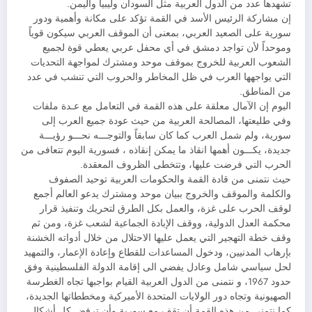
تشهدها عدد من الدول العربية مثل السودان وليبيا واليمن.
إن مشاركة الرئيس الأسد في القمة تؤكد على مكانة وأهمية ودور
سورية على الصعيد العربي، بمعنى أن الموقف العربي سيكون قوياً
وموحداً لأن تواجد دمشق في أي محفل عربي يعطي قوة لجميع
الشعوب العربية للخروج بموقف موحد ومشترك لمواجهة التحديات
التي يواجهها العرب في ظل المخاطر والحروب التي تنشب في عدد
من المناطق.
اليوم إن الآمال معلقة على هذه القمة في التعامل مع عـدة ملفات
وفي طليعتها، المصالحة العربية من حيث عودة جميع العرب إلى
سورية، ولم شمل العرب كما كان سابقاً والتوجـــه نحـــو رؤيـــة
جديدة، يكـــون أهمها انقاذ ما يمكن إنقاذه ، فسورية اليوم تتعافى من
الحرب التي فرضت عليها، وتتخطى الظروف المعقدة.
حيث نتمنى من قادة القمة والحكومات العربية توحيد الصفوف
والكلمة والموقف والخروج ببيان موحد ومشترك يدعو العالم أجمع
لوقف الحرب على غزة، والعمل بكل الطرق لتحريك وتنفيذ قرار
محكمة العدل الدولية، ووقف الإبادة الجماعية لشعب غزة، ومن ثم
وقف خطة التهجير التي يعمل عليها الاحتلال من خلال أدواته الخشنة
بإرهاب المدنيين، ودخول المساعدات للقطاع وإعادة الإعمار، والتمهيد
لحل سياسي شامل وعادل يفضي الى إقامة الدولة الفلسطينية وفق
حدود 1967، و نتمنى من الدول العربية القيام بواجبها تجاه الغطرسة
الصهيونية وتجاه دور الولايات المتحدة الأميركية ومخططاتها الجديدة،
كما نتمنى من هذه القمة أن تقف مع سورية وأن ترفض كل أشكال