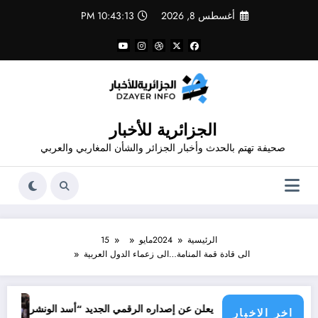
لتجاوز
أغسطس 8, 2026
10:43:13 PM
لى
لمحتوى
الجزائرية للأخبار
صحيفة تهتم بالحدث وأخبار الجزائر والشأن المغاربي والعربي
الرئيسية
2024
مايو
15
الى قادة قمة المنامة…الى زعماء الدول العربية
جرائم الاحتل
قدور شاهد يعلن عن إصداره الرقمي الجديد “أسد الونشريس” تخليدا لنضال الشه
اخر الاخبار