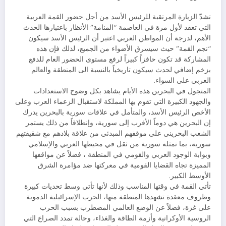
تشدّ الزيارة المرتقبة للرئيس الأسد من أجل حضور القمة العربية
التي تعقد لأول مرة في العاصمة “المنامة” الأنظار باعتبارها الحدث
الأهم، لدرجة أن المواطن العربي اعتبر أن الرئيس الأسد سيكون
“نجم القمة” حيث سيسرق الأضواء من الجميع، لذلك فإن هذه
المشاركة قد تكون حافزاً كبيراً لرفع مستوى الحضور العام للدفع
بزخم إضافي لحدث سيكون تاريخياً بالنسبة الى المنطقة والعالم
العربي على السواء.
المتجول في البحرين هذه الأيام يشاهد بكل وضوح الاستعدادات
والجهود الكبيرة التي تقوم بها المملكة لاستقبال الزعماء العرب وعلى
الأخص الرئيس الأسد، والمتأمل في علاقات سورية بالبحرين يدرك
إن البحرين هي دوماً الأقرب إلى سورية، وإنطلاقاً من ذلك يستمر
الشعب البحريني على موقفهم المبدئي من علاقة بلادهم مع شقيقتهم
سورية، بما تمثله سورية من ثقل في محيطها العربي والإسلامي
وبوابة الوجود العربي والقومي في المنطقة ، فضلاً عن مواقفها
المميزة تجاه القضايا القومية في معركتها ضد مؤامرة الشرق
الأوسط الكبير.
تأتي القمة في وقتها المناسب وذلك لأنها تأتي وسط تحديات كبيرة
وظروف معقدة تشهدها المنطقة منها، الحرب الإسرائيلية الدموية
على غزة، فضلاً عن الوضع العالمي المضطرب بسبب الحرب
الروسية الأوكرانية وأزمة الطاقة والغذاء، وحالة تمدد الصراع التي