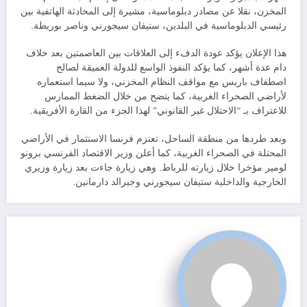
المخزن، نقلا عن مصادر دبلوماسية، مشيرة إلى المحادثة الهاتفية بين
رئيسي الدبلوماسية في البلدين، ستيفان سيجورني وناصر بوريطة.
هذا الإعلان يؤكد عودة الدفء إلى العلاقات بين العاصمتين بعد خلاف
دام عدة أشهر، كما يؤكد النفوذ الواسع للدولة العميقة لصالح
اصطفاف باريس مع مواقف النظام المخزني، ولا سيما استعماره
لأراضي الصحراء الغربية، كما يتضح من خلال الضغط الممارس
للاعتراف بـ “الاحتلال غير القانوني” لهذا الجزء من القارة الأفريقية.
وبعد طردها من منطقة الساحل، تعتزم فرنسا الاستثمار في الأراضي
المحتلة في الصحراء الغربية، كما أعلن وزير الاقتصاد الفرنسي برونو
لومير مؤخرا خلال زيارته للرباط. وهي زيارة جاءت بعد زيارة وزيري
الخارجية والداخلية ستيفان سيجورني وجيرالد دارمانين.