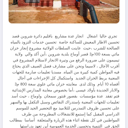
تجري حاليا اشغال انجاز عدة مشاريع باقليم دائرة شروين قصد
تحسين الاطار المعيش للساكنة خاصة تحسين خدمات التزود بالمياه
الصالحة للشرب ،حيث عاينت السلطات الولائية مشروع إنجاز خزان
مائي بسعة 100م3 قصر أوماح بلدية شروين ،أين أكد والي ولاية
تيميمون على ضرورة الرفع من وتيرة الانجاز لاستلام المشروع في
أقرب الآجال ، لاسيما ونحن على مشارف فصل الصيف الذي يحتاج
فيه المواطن كمية كبيرة من المياه. مسديا تعليمات صارمة للجهات
المعنية بربط الخزان الجديد واستكمال كل الإجراءات في آجال
أقصاه 10 أيام وذلك لدى معاينته خزان مائي علوي سعة 800 م3
والابار الجديدة بأولاد عيسى ،أما بخصوص معاينة المدارس الإبتدائية
فتم تفقد عدة مؤسسات بقصور قنتور سمجان واوماح ، حيث أسد
تعليمات للجهات المعنية بإستدراك النقائص وسبل التكفل بها والسهر
على تحسين ظروف التمدرس للتلاميذ مع التحضير الجيد للموسم
الدراسي المقبل كما إستمع للانشغالات المطروحة من طرف
المواطنين في كل نقطة اثناء هذه الزيارة والمتعلقة أساسا بمطالب
الحق في التنمية وتحسين الخدمة العمومية أين تعهد بدراستها