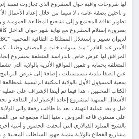
و باحثين بصڤة عامة ، لا سيما من خلال إعداد الأعمال الأ
تطوير ثقافة المجتمع و إلى تشجيع المطالعة العمومية و ر
بضرورة إستلام المشروع مع نهاية شهر جوان الداخل كأقصى 
الأمير عبد القادر” منذ سنوات خلت و المصنف وطنيا ، كما
المرافق لها عرض خاص بالدراسة المتعلقة بمشروع إنج
المتعلقة بحماية و تثمين المواقع الأثرية بالولاية التي 
عين الصفا ببلدية تيسمسيلت ، إضافة إلى عرض البرنامج الت
بمعية المسؤول الأول بالولاية المكتبة الرئيسية للمطالعة
الأشغال المنتهية لمشروع إعادة الإعتبار لدار الثقافة و
قبل و بعد عملية التهيئة ، بعد ما طافت رفقة والي الول
على مستوى قاعة العروض ، منها إلقاء مجموعة من القصا
بالشيخ الميلود الفيالاري التي أتحفت الحضور و أغنية أخ
مشاريع القطاع بالولاية مثمنة جهود السلطات المحلية و 