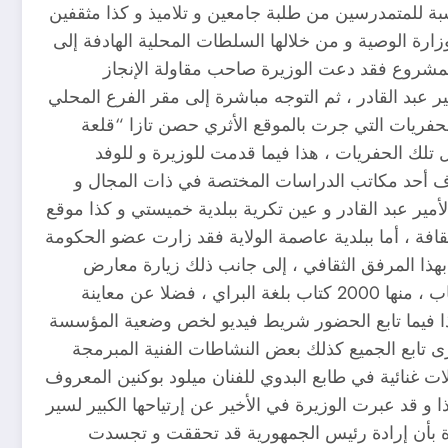
ا لسكان المنطقة ، خاصة بالنسبة للمتمدرسين من طلبة جامعين و تلاميذ و كذا مثقفين
زارة الوصية و من خلالها السلطات المحلية الهادفة إلى
 المشروع فقد دعت الوزيرة صاحب مقاولة الإنجاز
 عبد القادر ، ثم التوجه مباشرة إلى مقر الفرع المحلي
اللقى الأثرية الناتجة عن الحفريات التي جرت بالموقع الأثري حصن تازا “قلعة
 تلك الحفريات ، هذا فيما قدمت للوزيرة و للوفد
 أحد مكاتب الدراسات المختصة في ذات المجال و
لأمير عبد القادر و عين تكرية ببلدية خميستي و كذا موقع
قافة ، أما ببلدية عاصمة الولاية فقد زارت عضو الحكومة
ة بهذا المرفق الثقافي ، إلى جانب ذلك زيارة معارض
الكتاب المحليين ، هذا فيما تم أيضا الإشراف على عملية تسليم هبة من الكتب لفائدة مديرية الثقافة تتكون من 2500 كتاب ، منها 2000 كتاب بلغة البراي ، فضلا عن معاينة
، هذا فيما تابع الحضور شريط فيديو لخص وضعية المؤسسة
ى تابع الجميع كذلك بعض النشاطات الفنية المبرمجة
غنائية في طابع البدوي للفنان ميلود بوكنين المعروف
 و قد عبرت الوزيرة في الأخير عن إرتياحها الكبير لسير
كدة بأن إرادة رئيس الجمهورية قد تحققت و تجسدت