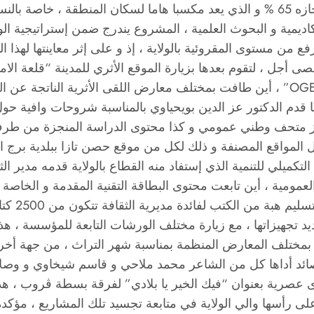
لها شروحات وافية حول المشروع الذي تجازوت نسبة إنجازه 65 % و الذي يعد مكسبا هام
كاديمية و البحوث العلمية ، المشروع يندرج ضمن إستراتيجية الو
فع من مستوى المقروئية بالولاية ، إذ و على إثر معاينتها لهذا
أجل ، لتقوم بعدها بزيارة الموقع الأثري للمدينة “قلعة الامير
لديوان تسيير و إستغلال الممتلكات الثقافية المحمية “OGEBC” ، أين طافت بمختلف معارض 
 قدم الدكتور عز الدين بويحياوي بالمناسبة شروحات وافية حول
از متحف وطني عمومي و كذا محتوى الدراسة المنجزة من طرف
تشمل المواقع المصنفة و ذلك لكل من موقع حصن تازا ببلدية برج ا
كميلي للتنمية الذي إستفاد منه القطاع بالولاية قدمه مدير الث
 العمومية ، أين تابعت محتوى البطاقة التقنية المقدمة و الخاص
 تجديد تجهيزاتها ، مع زيارة مختلف الورشات التابعة للمؤسسة 
اية بمختلف المعارض المنظمة بمناسبة شهر التراث ، من جهة أخر
ئد أداها كل من الشاعر محمد ملاحي و قاسم شيخاوي و وصلات 
رى عصرية بعنوان “فيك الخير يا بلادي” لفرقة بسطة ڨروب ، هذا
على رأسها والي الولاية في متابعة تجسيد تلك المشاريع ، مؤ