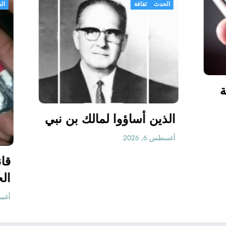
الحدث
ثقافة
رسل رسالة نصية
ص ما وأنت
الذين أساؤوا لمالك 
نهي الرسالة،
 واحذفها، وأعد
أغسطس 6, 2026
رسالة