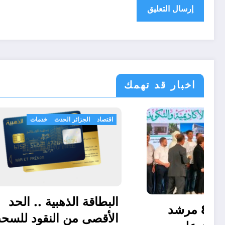
اخبار قد تهمك
الولايات
اقتصاد
الج
البطاقة 
تيسمسيلت…84 مرشد
الأقصى 