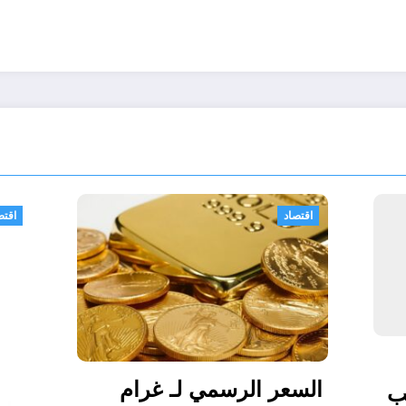
زائر الحدث
خدمات
اقتصاد
الذهبية .. الحد
السعر الرسمي لـ غر
من النقود للسحب