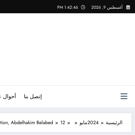
لتجاوز
أغسطس 9, 2026
1:42:47 PM
لى
لمحتوى
ص
إتصل بنا
أحوال ع
الرئيسية
2024
مايو
12
cation, Abdelhakim Belabed