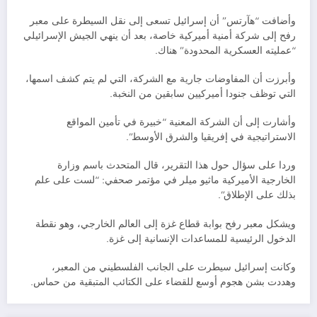
وأضافت “هآرتس” أن إسرائيل تسعى إلى نقل السيطرة على معبر
رفح إلى شركة أمنية أميركية خاصة، بعد أن ينهي الجيش الإسرائيلي
“عمليته العسكرية المحدودة” هناك.
وأبرزت أن المفاوضات جارية مع الشركة، التي لم يتم كشف اسمها،
التي توظف جنودا أميركيين سابقين من النخبة.
وأشارت إلى أن الشركة المعنية “خبيرة في تأمين المواقع
الاستراتيجية في إفريقيا والشرق الأوسط”.
وردا على سؤال حول هذا التقرير، قال المتحدث باسم وزارة
الخارجية الأميركية ماثيو ميلر في مؤتمر صحفي: “لست على علم
بذلك على الإطلاق”.
ويشكل معبر رفح بوابة قطاع غزة إلى العالم الخارجي، وهو نقطة
الدخول الرئيسية للمساعدات الإنسانية إلى غزة.
وكانت إسرائيل سيطرت على الجانب الفلسطيني من المعبر،
وهددت بشن هجوم أوسع للقضاء على الكتائب المتبقية من حماس.