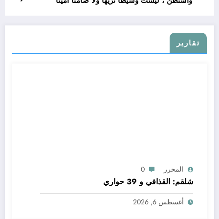
واشنطن ، ليست وسيطاً نزيهاً ولا ضامناً أميناً
تقارير
المحرر
0
شلقم: القذافي و 39 حواري
أغسطس 6, 2026